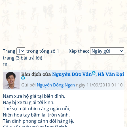
Trang
trong tổng số 1
Xếp theo:
trang (3 bài trả lời)
[
1
]
Bản dịch của
Nguyễn Đức Vân
,
Hà Văn Đại
Gửi bởi
Nguyễn Đông Ngạn
ngày 11/09/2010 01:10
Năm xưa hộ giá tại biên đình,
Nay bị xe tù giải tới kinh.
Thế sự mặt nhìn càng ngán nỗi,
Niên hoa tay bấm lại tròn vành.
Tân đình phong cảnh đôi hàng lệ,