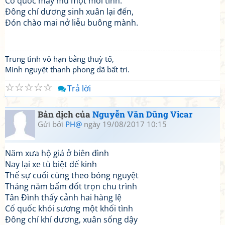
Cố quốc mây mù một mối tình.
Đông chí dương sinh xuân lại đến,
Đón chào mai nở liễu buông mành.
Trung tình vô hạn bằng thuỳ tố,
Minh nguyệt thanh phong dã bất tri.
☆
☆
☆
☆
☆
Trả lời
Bản dịch của
Nguyễn Văn Dũng Vicar
Gửi bởi
PH@
ngày 19/08/2017 10:15
Năm xưa hộ giá ở biên đình
Nay lại xe tù biệt đế kinh
Thế sự cuối cùng theo bóng nguyệt
Tháng năm bấm đốt trọn chu trình
Tân Đình thấy cảnh hai hàng lệ
Cố quốc khói sương một khối tình
Đông chí khí dương, xuân sống dậy