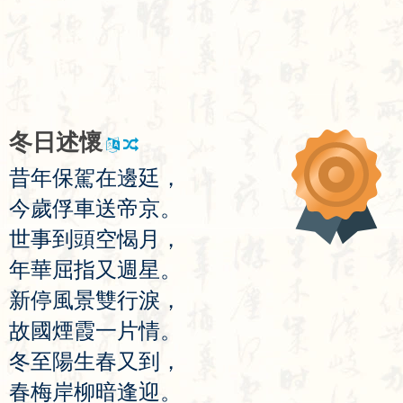
冬
日
述
懷
昔
年
保
駕
在
邊
廷
，
今
歲
俘
車
送
帝
京
。
世
事
到
頭
空
愒
月
，
年
華
屈
指
又
週
星
。
新
停
風
景
雙
行
淚
，
故
國
煙
霞
一
片
情
。
冬
至
陽
生
春
又
到
，
春
梅
岸
柳
暗
逢
迎
。