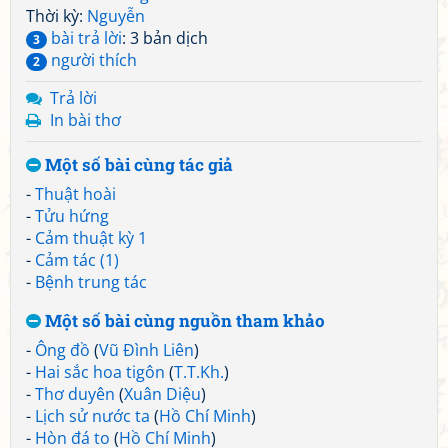
Thời kỳ:
Nguyễn
bài trả lời
: 3 bản dịch
3
người thích
2
Trả lời
In bài thơ
Một số bài cùng tác giả
-
Thuật hoài
-
Tửu hứng
-
Cảm thuật kỳ 1
-
Cảm tác (1)
-
Bệnh trung tác
Một số bài cùng nguồn tham khảo
-
Ông đồ
(
Vũ Đình Liên
)
-
Hai sắc hoa tigôn
(
T.T.Kh.
)
-
Thơ duyên
(
Xuân Diệu
)
-
Lịch sử nước ta
(
Hồ Chí Minh
)
-
Hòn đá to
(
Hồ Chí Minh
)