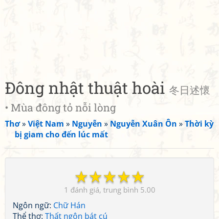
Đông nhật thuật hoài
冬日述懷
• Mùa đông tỏ nỗi lòng
Thơ
»
Việt Nam
»
Nguyễn
»
Nguyễn Xuân Ôn
»
Thời kỳ
bị giam cho đến lúc mất
☆
☆
☆
☆
☆
1
5.00
Ngôn ngữ:
Chữ Hán
Thể thơ:
Thất ngôn bát cú