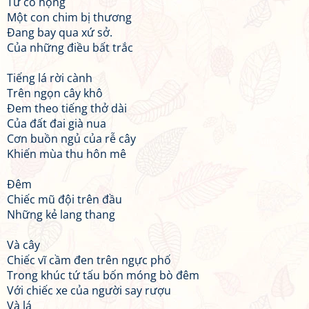
Từ cổ họng
Một con chim bị thương
Đang bay qua xứ sở.
Của những điều bất trắc
Tiếng lá rời cành
Trên ngọn cây khô
Đem theo tiếng thở dài
Của đất đai già nua
Cơn buồn ngủ của rễ cây
Khiến mùa thu hôn mê
Đêm
Chiếc mũ đội trên đầu
Những kẻ lang thang
Và cây
Chiếc vĩ cầm đen trên ngực phố
Trong khúc tứ tấu bốn móng bò đêm
Với chiếc xe của người say rượu
Và lá