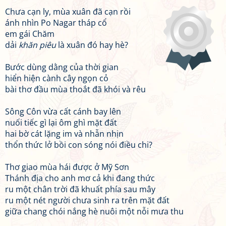
Chưa cạn ly, mùa xuân đã cạn rồi
ánh nhìn Po Nagar tháp cổ
em gái Chăm
dải
khăn piêu
là xuân đó hay hè?
Bước dùng dằng của thời gian
hiển hiện cành cây ngọn cỏ
bài thơ đầu mùa thoắt đã khói và rêu
Sông Côn vừa cất cánh bay lên
nuối tiếc gì lại ôm ghì mặt đất
hai bờ cát lặng im và nhẫn nhịn
thổn thức lở bồi con sóng nói điều chi?
Thơ giao mùa hái được ở Mỹ Sơn
Thánh địa cho anh mơ cả khi đang thức
ru một chân trời đã khuất phía sau mây
ru một nét người chưa sinh ra trên mặt đất
giữa chang chói nắng hè nuôi một nỗi mưa thu