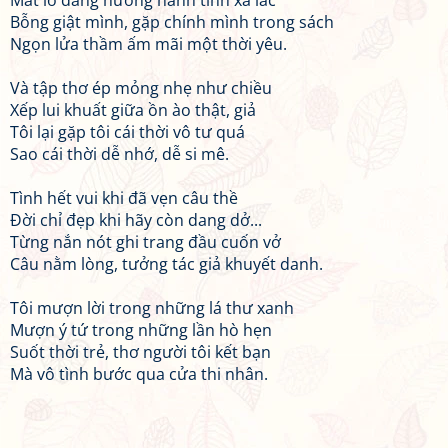
Mắt lơ đãng hướng hành tinh xa lắc
Bỗng giật mình, gặp chính mình trong sách
Ngọn lửa thầm ấm mãi một thời yêu.
Và tập thơ ép mỏng nhẹ như chiều
Xếp lui khuất giữa ồn ào thật, giả
Tôi lại gặp tôi cái thời vô tư quá
Sao cái thời dễ nhớ, dễ si mê.
Tình hết vui khi đã vẹn câu thề
Đời chỉ đẹp khi hãy còn dang dở...
Từng nắn nót ghi trang đầu cuốn vở
Câu nằm lòng, tưởng tác giả khuyết danh.
Tôi mượn lời trong những lá thư xanh
Mượn ý tứ trong những lần hò hẹn
Suốt thời trẻ, thơ người tôi kết bạn
Mà vô tình bước qua cửa thi nhân.