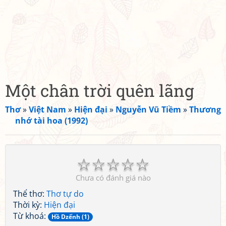
Một chân trời quên lãng
Thơ
»
Việt Nam
»
Hiện đại
»
Nguyễn Vũ Tiềm
»
Thương
nhớ tài hoa (1992)
☆
☆
☆
☆
☆
Chưa có đánh giá nào
Thể thơ:
Thơ tự do
Thời kỳ:
Hiện đại
Từ khoá:
Hồ Dzếnh (1)