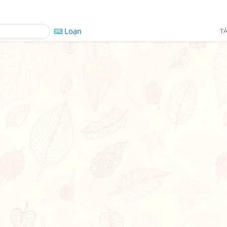
Loạn
TÁ