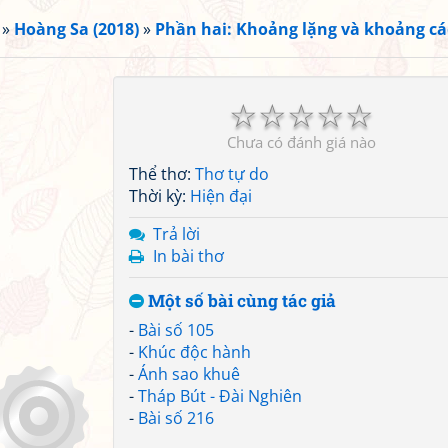
»
Hoàng Sa (2018)
»
Phần hai: Khoảng lặng và khoảng c
☆
☆
☆
☆
☆
Chưa có đánh giá nào
Thể thơ:
Thơ tự do
Thời kỳ:
Hiện đại
Trả lời
In bài thơ
Một số bài cùng tác giả
-
Bài số 105
-
Khúc độc hành
-
Ánh sao khuê
-
Tháp Bút - Đài Nghiên
-
Bài số 216