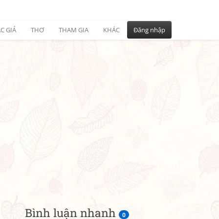
C GIẢ
THƠ
THAM GIA
KHÁC
Đăng nhập
Bình luận nhanh
0