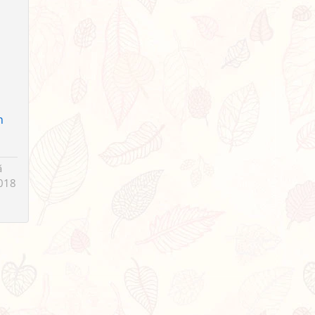
ũ
n
ã
018