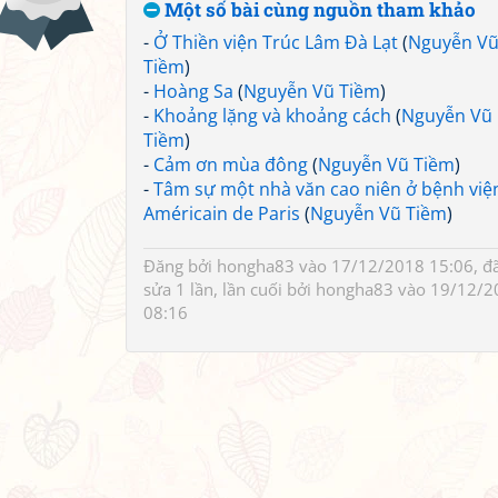
Một số bài cùng nguồn tham khảo
-
Ở Thiền viện Trúc Lâm Đà Lạt
(
Nguyễn V
Tiềm
)
-
Hoàng Sa
(
Nguyễn Vũ Tiềm
)
-
Khoảng lặng và khoảng cách
(
Nguyễn Vũ
Tiềm
)
-
Cảm ơn mùa đông
(
Nguyễn Vũ Tiềm
)
-
Tâm sự một nhà văn cao niên ở bệnh việ
Américain de Paris
(
Nguyễn Vũ Tiềm
)
Đăng bởi
hongha83
vào 17/12/2018 15:06, đ
sửa 1 lần, lần cuối bởi
hongha83
vào 19/12/2
08:16