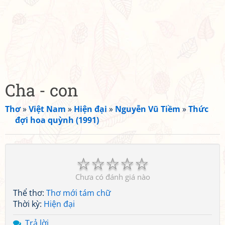
Cha - con
Thơ
»
Việt Nam
»
Hiện đại
»
Nguyễn Vũ Tiềm
»
Thức
đợi hoa quỳnh (1991)
☆
☆
☆
☆
☆
Chưa có đánh giá nào
Thể thơ:
Thơ mới tám chữ
Thời kỳ:
Hiện đại
Trả lời