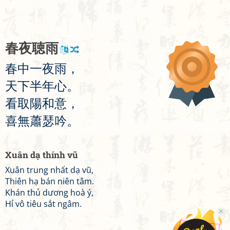
春
夜
聴
雨
春
中
一
夜
雨
，
天
下
半
年
心
。
看
取
陽
和
意
，
喜
無
蕭
瑟
吟
。
Xuân dạ thính vũ
Xuân trung nhất dạ vũ,
Thiên hạ bán niên tâm.
Khán thủ dương hoà ý,
Hỉ vô tiêu sắt ngâm.