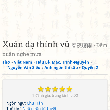
Xuân dạ thính vũ
春夜聴雨 • Đêm
xuân nghe mưa
Thơ
»
Việt Nam
»
Hậu Lê, Mạc, Trịnh-Nguyễn
»
Nguyễn Văn Siêu
»
Anh ngôn thi tập
»
Quyển 2
☆
☆
☆
☆
☆
1
5.00
Ngôn ngữ:
Chữ Hán
Thể thơ:
Ngũ ngôn tứ tuyệt