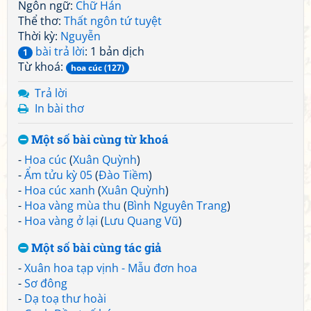
Ngôn ngữ:
Chữ Hán
Thể thơ:
Thất ngôn tứ tuyệt
Thời kỳ:
Nguyễn
bài trả lời
: 1 bản dịch
1
Từ khoá:
hoa cúc (127)
Trả lời
In bài thơ
Một số bài cùng từ khoá
-
Hoa cúc
(
Xuân Quỳnh
)
-
Ẩm tửu kỳ 05
(
Đào Tiềm
)
-
Hoa cúc xanh
(
Xuân Quỳnh
)
-
Hoa vàng mùa thu
(
Bình Nguyên Trang
)
-
Hoa vàng ở lại
(
Lưu Quang Vũ
)
Một số bài cùng tác giả
-
Xuân hoa tạp vịnh - Mẫu đơn hoa
-
Sơ đông
-
Dạ toạ thư hoài