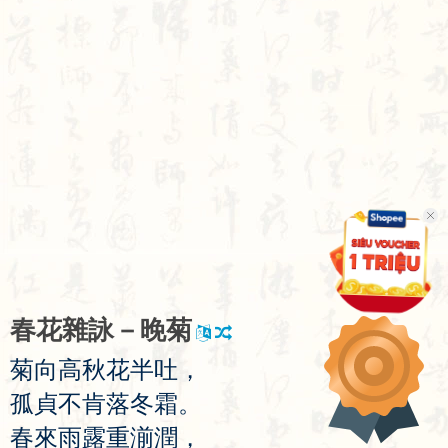
春
花
雜
詠
－
晚
菊
菊
向
高
秋
花
半
吐
，
孤
貞
不
肯
落
冬
霜
。
春
來
雨
露
重
湔
潤
，