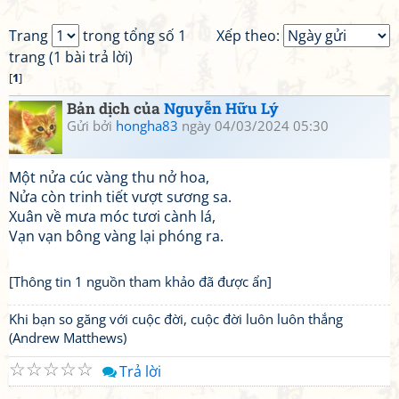
Trang
trong tổng số 1
Xếp theo:
trang (1 bài trả lời)
[
1
]
Bản dịch của
Nguyễn Hữu Lý
Gửi bởi
hongha83
ngày 04/03/2024 05:30
Một nửa cúc vàng thu nở hoa,
Nửa còn trinh tiết vượt sương sa.
Xuân về mưa móc tươi cành lá,
Vạn vạn bông vàng lại phóng ra.
[Thông tin 1 nguồn tham khảo đã được ẩn]
Khi bạn so găng với cuộc đời, cuộc đời luôn luôn thắng
(Andrew Matthews)
☆
☆
☆
☆
☆
Trả lời