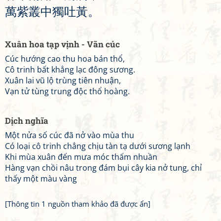
萬
紫
叢
中
獨
吐
黃
。
Xuân hoa tạp vịnh - Vãn cúc
Cúc hướng cao thu hoa bán thổ,
Cô trinh bất khẳng lạc đông sương.
Xuân lai vũ lộ trùng tiên nhuận,
Vạn tử tùng trung độc thổ hoàng.
Dịch nghĩa
Một nửa số cúc đã nở vào mùa thu
Có loại cô trinh chẳng chịu tàn tạ dưới sương lạnh
Khi mùa xuân đến mưa móc thấm nhuần
Hàng vạn chồi nâu trong đám bụi cây kia nở tung, chỉ
thấy một màu vàng
[Thông tin 1 nguồn tham khảo đã được ẩn]