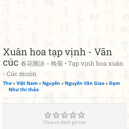
Xuân hoa tạp vịnh - Vãn
cúc
春花雜詠－晚菊 • Tạp vịnh hoa xuân
- Cúc muộn
Thơ
»
Việt Nam
»
Nguyễn
»
Nguyễn Văn Giao
»
Đạm
Như thi thảo
☆
☆
☆
☆
☆
Chưa có đánh giá nào