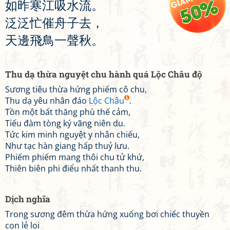
如
昨
寒
江
吸
水
流
。
泛
泛
忙
催
舟
子
去
，
天
邊
飛
鳥
一
聲
秋
。
Thu dạ thừa nguyệt chu hành quá Lộc Châu độ
Sương tiêu thừa hứng phiếm cô chu,
Thu dạ yêu nhân đáo
Lộc Châu
.
Tồn một bất thăng phù thế cảm,
Tiếu đàm tòng ký vãng niên du.
Tức kim minh nguyệt y nhân chiếu,
Như tạc hàn giang hấp thuỷ lưu.
Phiếm phiếm mang thôi chu tử khứ,
Thiên biên phi điểu nhất thanh thu.
Dịch nghĩa
Trong sương đêm thừa hứng xuống bơi chiếc thuyền
con lẻ loi