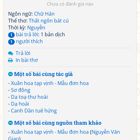
Chưa có đánh giá nào
Ngôn ngữ:
Chữ Hán
Thể thơ:
Thất ngôn bát cú
Thời kỳ:
Nguyễn
bài trả lời
: 1 bản dịch
1
người thích
1
Trả lời
In bài thơ
Một số bài cùng tác giả
-
Xuân hoa tạp vịnh - Mẫu đơn hoa
-
Sơ đông
-
Dạ toạ thư hoài
-
Dạ hoài
-
Canh Dần tuế hứng
Một số bài cùng nguồn tham khảo
-
Xuân hoa tạp vịnh - Mẫu đơn hoa
(
Nguyễn Văn
Giao
)