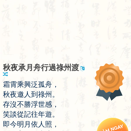
秋
夜
承
月
舟
行
過
祿
州
渡
霜
霄
乘
興
泛
孤
舟
，
秋
夜
邀
人
到
祿
州
。
存
沒
不
勝
浮
世
感
，
笑
談
從
記
往
年
遊
。
即
今
明
月
依
人
照
，