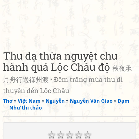
Thu dạ thừa nguyệt chu
hành quá Lộc Châu độ
秋夜承
月舟行過祿州渡 • Đêm trăng mùa thu đi
thuyền đến Lộc Châu
Thơ
»
Việt Nam
»
Nguyễn
»
Nguyễn Văn Giao
»
Đạm
Như thi thảo
☆
☆
☆
☆
☆