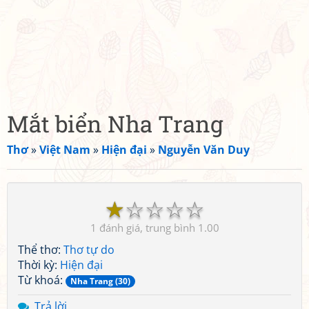
Mắt biển Nha Trang
Thơ
»
Việt Nam
»
Hiện đại
»
Nguyễn Văn Duy
☆
☆
☆
☆
☆
1
1.00
Thể thơ:
Thơ tự do
Thời kỳ:
Hiện đại
Từ khoá:
Nha Trang (30)
Trả lời