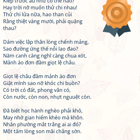
Kiếp trước âu như có thế nào?
Hay trời nỡ muốn thử chi nhau!
Thử chi lửa nữa, hao than củi
Rằng thiệt vàng mười, phải quặng
thau?
Dám việc lập thân lòng chểnh mảng,
Sao đường ứng thế nỗi lao đao?
Năm canh càng nghĩ càng chua xót,
Mảnh áo đơn đầm giọt lệ châu.
Giọt lệ châu đầm mảnh áo đơn
Giật mình sao nỡ khóc chi buồn?
Có trời có đất, phong vân có,
Còn nước, còn non, nhựt nguuệt còn.
Đã biết học hành nghèo phải khó,
May nhờ gian hiểm khéo mà khôn.
Nhắn phường mắt trắng ai ai đó?
Một tấm lòng son mãi chẳng sờn.