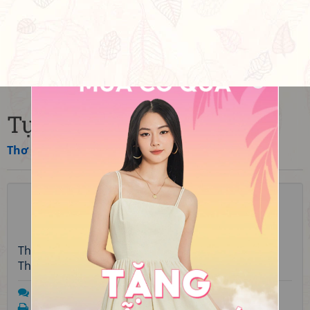
Tự thán
Thơ
»
Việt Nam
»
Hiện đại
»
Nguyễn Văn Đề
☆
☆
☆
☆
☆
Chưa có đánh giá nào
Thể thơ:
Thơ mới bảy chữ
Thời kỳ:
Hiện đại
Trả lời
In bài thơ