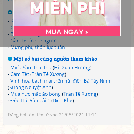
Một số bài cùng tác giả
-
Khóc em
-
Gái hàng hoa
-
Bài hát mừng cha
-
Gần Tết ở quê người
-
Mừng phụ thân lục tuần
Một số bài cùng nguồn tham khảo
-
Miếu Sầm thái thú
(
Hồ Xuân Hương
)
-
Cảm Tết
(
Trần Tế Xương
)
-
Vịnh hoa bạch mai trên núi điện Bà Tây Ninh
(
Sương Nguyệt Anh
)
-
Mùa nực mặc áo bông
(
Trần Tế Xương
)
-
Đèo Hải Vân bài 1
(
Bích Khê
)
Đăng bởi
tôn tiền tử
vào 21/08/2021 11:11