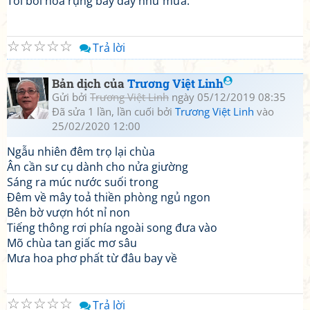
Tơi bời hoa rụng bay đầy như mưa.
☆
☆
☆
☆
☆
Trả lời
Bản dịch của
Trương Việt Linh
Gửi bởi
Trương Việt Linh
ngày 05/12/2019 08:35
Đã sửa 1 lần, lần cuối bởi
Trương Việt Linh
vào
25/02/2020 12:00
Ngẫu nhiên đêm trọ lại chùa
Ân cần sư cụ dành cho nửa giường
Sáng ra múc nước suối trong
Đêm về mây toả thiền phòng ngủ ngon
Bên bờ vượn hót nỉ non
Tiếng thông rơi phía ngoài song đưa vào
Mõ chùa tan giấc mơ sâu
Mưa hoa phơ phất từ đâu bay về
☆
☆
☆
☆
☆
Trả lời