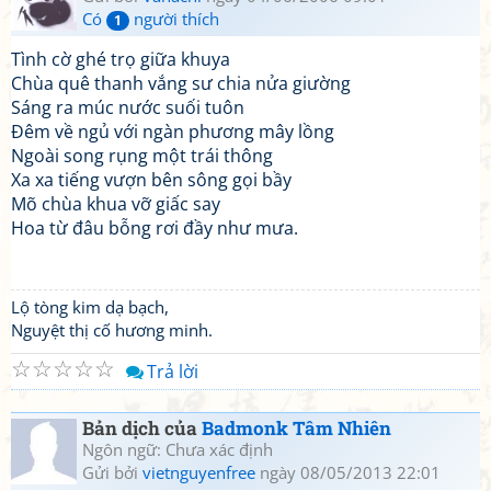
Có
người thích
1
Tình cờ ghé trọ giữa khuya
Chùa quê thanh vắng sư chia nửa giường
Sáng ra múc nước suối tuôn
Đêm về ngủ với ngàn phương mây lồng
Ngoài song rụng một trái thông
Xa xa tiếng vượn bên sông gọi bầy
Mõ chùa khua vỡ giấc say
Hoa từ đâu bỗng rơi đầy như mưa.
Lộ tòng kim dạ bạch,
Nguyệt thị cố hương minh.
☆
☆
☆
☆
☆
Trả lời
Bản dịch của
Badmonk Tâm Nhiên
Ngôn ngữ: Chưa xác định
Gửi bởi
vietnguyenfree
ngày 08/05/2013 22:01