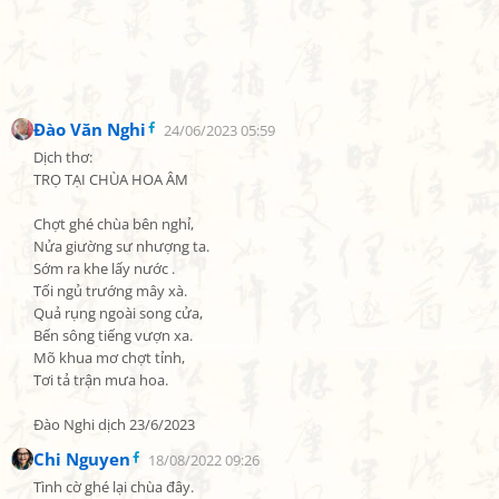
Đào Văn Nghi
24/06/2023 05:59
Dịch thơ:

TRỌ TẠI CHÙA HOA ÂM

Chợt ghé chùa bên nghỉ,

Nửa giường sư nhượng ta.

Sớm ra khe lấy nước .

Tối ngủ trướng mây xà.

Quả rụng ngoài song cửa,

Bến sông tiếng vượn xa.

Mõ khua mơ chợt tỉnh,

Tơi tả trận mưa hoa.

Đào Nghi dịch 23/6/2023
Chi Nguyen
18/08/2022 09:26
Tình cờ ghé lại chùa đây.
