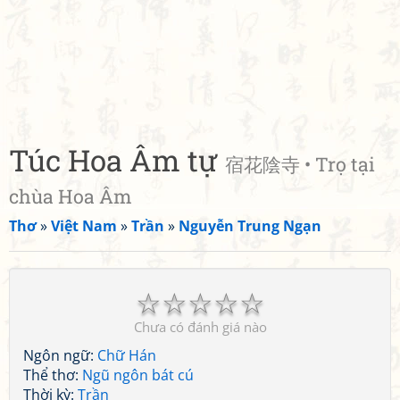
Túc Hoa Âm tự
宿花陰寺 • Trọ tại
chùa Hoa Âm
Thơ
»
Việt Nam
»
Trần
»
Nguyễn Trung Ngạn
☆
☆
☆
☆
☆
Chưa có đánh giá nào
Ngôn ngữ:
Chữ Hán
Thể thơ:
Ngũ ngôn bát cú
Thời kỳ:
Trần