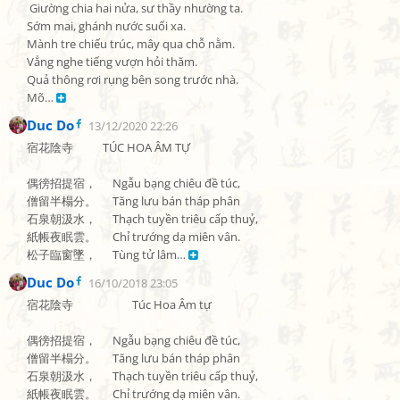
 Giường chia hai nửa, sư thầy nhường ta.

Sớm mai, ghánh nước suối xa.

Mành tre chiếu trúc, mây qua chỗ nằm.

Vẳng nghe tiếng vượn hỏi thăm.

Quả thông rơi rụng bên song trước nhà.

Mõ… 
Duc Do
13/12/2020 22:26
宿花陰寺           TÚC HOA ÂM TỰ

偶徬招提宿，      Ngẫu bạng chiêu đề túc,

僧留半榻分。      Tăng lưu bán tháp phân

石泉朝汲水，      Thạch tuyền triêu cấp thuỷ,

紙帳夜眠雲。      Chỉ trướng dạ miên vân.

松子臨窗墜，      Tùng tử lâm… 
Duc Do
16/10/2018 23:05
宿花陰寺                      Túc Hoa Âm tự

偶徬招提宿，      Ngẫu bạng chiêu đề túc,

僧留半榻分。      Tăng lưu bán tháp phân

石泉朝汲水，      Thạch tuyền triêu cấp thuỷ,

紙帳夜眠雲。      Chỉ trướng dạ miên vân.
