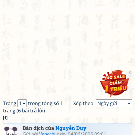
Trang
trong tổng số 1
Xếp theo:
trang (6 bài trả lời)
[
1
]
Bản dịch của
Nguyễn Duy
Gửi bởi
Vanachi
ngày 04/06/2006 09:01