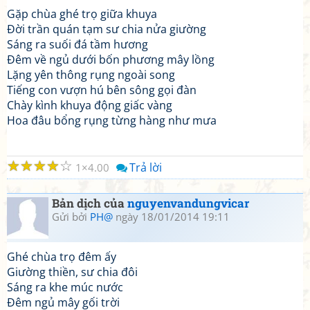
Gặp chùa ghé trọ giữa khuya
Đời trần quán tạm sư chia nửa giường
Sáng ra suối đá tầm hương
Đêm về ngủ dưới bốn phương mây lồng
Lặng yên thông rụng ngoài song
Tiếng con vượn hú bên sông gọi đàn
Chày kình khuya động giấc vàng
Hoa đâu bổng rụng từng hàng như mưa
☆
☆
☆
☆
☆
Trả lời
1
4.00
Bản dịch của
nguyenvandungvicar
Gửi bởi
PH@
ngày 18/01/2014 19:11
Ghé chùa trọ đêm ấy
Giường thiền, sư chia đôi
Sáng ra khe múc nước
Đêm ngủ mây gối trời