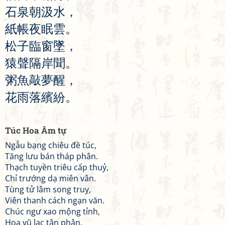
石
泉
朝
汲
水
，
紙
帳
夜
眠
雲
。
松
子
臨
窗
墜
，
猿
聲
隔
岸
聞
。
粥
魚
敲
夢
醒
，
花
雨
落
繽
紛
。
Túc Hoa Âm tự
Ngẫu bạng chiêu đề túc,
Tăng lưu bán tháp phân.
Thạch tuyền triêu cấp thuỷ,
Chỉ trướng dạ miên vân.
Tùng tử lâm song truỵ,
Viên thanh cách ngạn văn.
Chúc ngư xao mộng tỉnh,
Hoa vũ lạc tân phân.