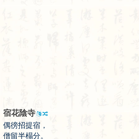
宿
花
陰
寺
偶
徬
招
提
宿
，
僧
留
半
榻
分
。