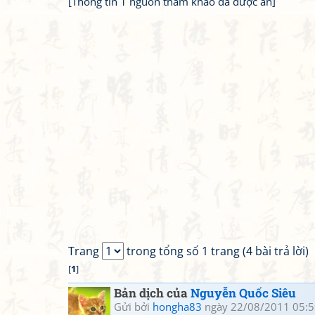
[Thông tin 1 nguồn tham khảo đã được ẩn]
Trang
trong tổng số 1 trang (4 bài trả lời)
[
1
]
Bản dịch của
Nguyễn Quốc Siêu
Gửi bởi
hongha83
ngày 22/08/2011 05:5