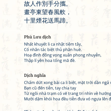
故
人
作
別
手
分
攜
。
畫
亭
東
望
春
風
軟
，
十
里
煙
花
送
馬
蹄
。
Phù Lưu dịch
Nhất khuyết li ca nhật tiệm tây,
Cố nhân tác biệt thủ phân huề.
Hoạ đình đông vọng xuân phong nhuyễn,
Thập lí yên hoa tống mã đề.
Dịch nghĩa
Chấm dứt xong bài ca li biệt, mặt trời dần ngả 
Bạn cũ đến tiễn, tay chia tay
Từ ngôi nhà trạm có vẽ trang trí nhìn về hướn
Mười dặm khói hoa đều tiễn đưa vó ngựa lên