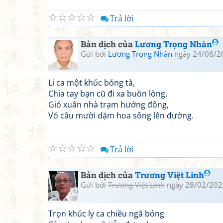
☆
☆
☆
☆
☆
Trả lời
Bản dịch của
Lương Trọng Nhàn
Gửi bởi
Lương Trọng Nhàn
ngày 24/06/2
Li ca một khúc bóng tà,
Chia tay bạn cũ đi xa buồn lòng.
Gió xuân nhà trạm hướng đông,
Vó câu mười dặm hoa sông lên đường.
☆
☆
☆
☆
☆
Trả lời
Bản dịch của
Trương Việt Linh
Gửi bởi
Trương Việt Linh
ngày 28/02/202
Trọn khúc ly ca chiều ngã bóng