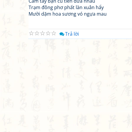
Cầm tay bạn cũ tiễn đưa nhau
Trạm đông phơ phất làn xuân hẩy
Mười dặm hoa sương vó ngựa mau
☆
☆
☆
☆
☆
Trả lời