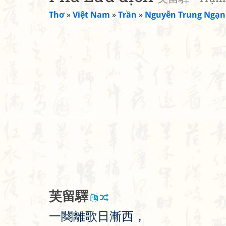
Thơ
»
Việt Nam
»
Trần
»
Nguyễn Trung Ngạn
芙
留
驛
一
闋
離
歌
日
漸
西
，