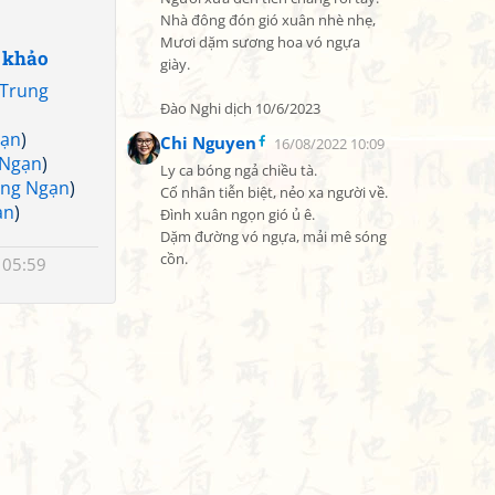
Nhà đông đón gió xuân nhè nhẹ,

Mươi dặm sương hoa vó ngựa 
 khảo
giày.

Trung
Đào Nghi dịch 10/6/2023
gạn
)
Chi Nguyen
16/08/2022 10:09
 Ngạn
)
Ly ca bóng ngả chiều tà.

ung Ngạn
)
Cố nhân tiễn biệt, nẻo xa người về.

ạn
)
Đình xuân ngọn gió ủ ê.

Dặm đường vó ngựa, mải mê sóng 
cồn.
 05:59