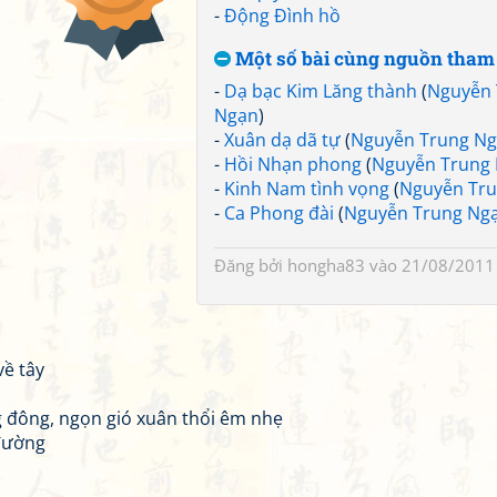
-
Động Đình hồ
Một số bài cùng nguồn tham
-
Dạ bạc Kim Lăng thành
(
Nguyễn 
Ngạn
)
-
Xuân dạ dã tự
(
Nguyễn Trung N
-
Hồi Nhạn phong
(
Nguyễn Trung
-
Kinh Nam tình vọng
(
Nguyễn Tr
-
Ca Phong đài
(
Nguyễn Trung Ng
Đăng bởi
hongha83
vào 21/08/2011
về tây
g đông, ngọn gió xuân thổi êm nhẹ
 đường