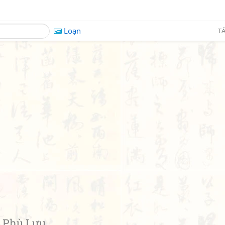
Loạn
TÁ
 Phù Lưu