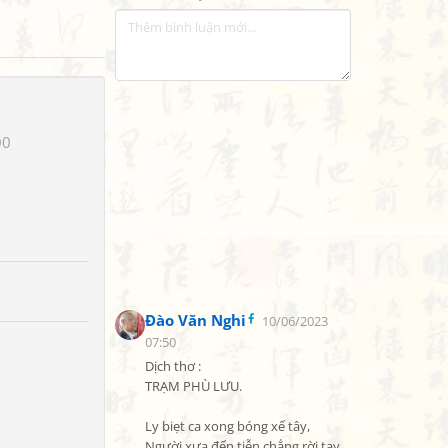
00
Đào Văn Nghi
10/06/2023
07:50
Dịch thơ :

TRẠM PHÙ LƯU.

Ly biẹt ca xong bóng xế tây,

Người xưa đến tiễn chẳng rời tay.
