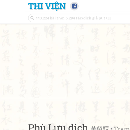
THI VIỆN
Phù Lưu dịch
芙留驛 • Trạm