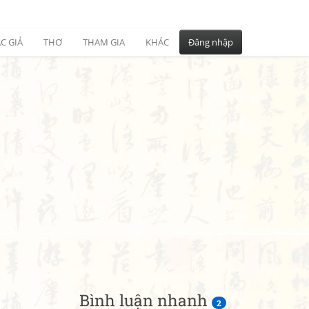
C GIẢ
THƠ
THAM GIA
KHÁC
Đăng nhập
Bình luận nhanh
2