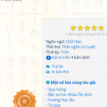
☆
☆
☆
☆
☆
1
5.
Ngôn ngữ:
Chữ Hán
Thể thơ:
Thất ngôn tứ tuyệt
Thời kỳ:
Trần
bài trả lời
: 4 bản dịch
4
Trả lời
In bài thơ
Một số bài cùng tác giả
-
Quy hứng
-
Bắc sứ túc Khâu Ôn dịch
-
Hoàng Hạc lâu
-
Tư quy