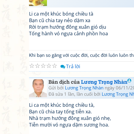
Li ca một khúc bóng chiều tà
Bạn cũ chia tay nẻo dặm xa
Rời trạm hướng đông xuân gió dịu
Tống hành vó ngựa cảnh phồn hoa
Khi bạn so găng với cuộc đời, cuộc đời luôn luôn 
☆
☆
☆
☆
☆
Trả lời
Bản dịch của
Lương Trọng Nhàn
Gửi bởi
Lương Trọng Nhàn
ngày 06/11/2
Đã sửa 1 lần, lần cuối bởi
Lương Trọng N
Li ca một khúc bóng chiều tà,
Bạn cũ chia tay tống tiễn xa.
Nhà trạm hướng đông xuân gió nhẹ,
Tiễn mười vó ngựa dặm sương hoa.