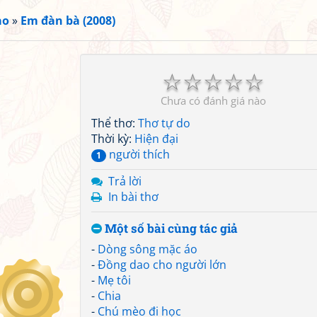
ạo
»
Em đàn bà (2008)
☆
☆
☆
☆
☆
Chưa có đánh giá nào
Thể thơ:
Thơ tự do
Thời kỳ:
Hiện đại
người thích
1
Trả lời
In bài thơ
Một số bài cùng tác giả
-
Dòng sông mặc áo
-
Đồng dao cho người lớn
-
Mẹ tôi
-
Chia
-
Chú mèo đi học