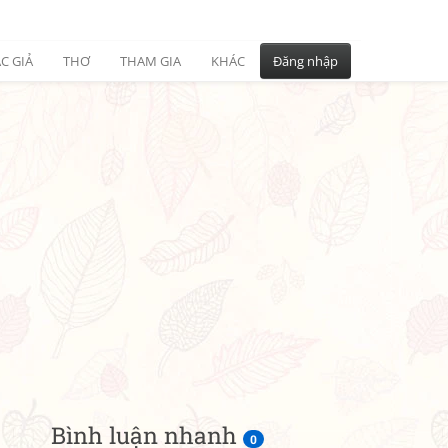
C GIẢ
THƠ
THAM GIA
KHÁC
Đăng nhập
Bình luận nhanh
0