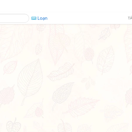
Loạn
TÁ