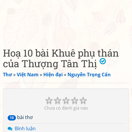
Hoạ 10 bài Khuê phụ thán
của Thượng Tân Thị
Thơ
»
Việt Nam
»
Hiện đại
»
Nguyễn Trọng Cẩn
☆
☆
☆
☆
☆
Chưa có đánh giá nào
bài thơ
10
Bình luận