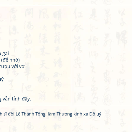
 gai
 (để nhớ)
rượu với vợ
uý
 vẫn tỉnh đây.
 sĩ đời Lê Thánh Tông, làm Thượng kinh xa Đô uý.