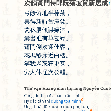
次
韻
黃
門
侍
郎
阮
菊
坡
賀
新
居
成
弓
餘
僻
地
半
榛
荊
，
喜
得
新
詩
當
座
銘
。
瓮
秫
屢
傾
謀
婦
酒
，
囊
書
惟
有
草
玄
經
。
蓬
門
倒
履
迎
佳
客
，
花
塢
移
床
近
曲
櫺
。
笑
我
老
來
狂
更
甚
，
旁
人
休
怪
次
公
醒
。
Thứ vận Hoàng môn thị lang Nguyễn Cúc P
Cung dư tịch địa bán trăn kinh,
Hỷ đắc tân thi
đương toạ minh
.
Ung thuật lũ khuynh mưu phụ tửu,