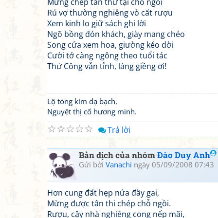
Mừng chép tân thư tại chỗ ngồi
Rủ vợ thường nghiêng vò cất rượu
Xem kinh lo giữ sách ghi lời
Ngõ bồng đón khách, giày mang chéo
Song cửa xem hoa, giường kéo dời
Cười tớ càng ngông theo tuổi tác
Thứ Công vẫn tỉnh, láng giềng ơi!
Lộ tòng kim dạ bạch,
Nguyệt thị cố hương minh.
☆
☆
☆
☆
☆
Trả lời
Bản dịch của nhóm
Đào Duy Anh
Gửi bởi
Vanachi
ngày 05/09/2008 07:43
Hơn cung đất hẹp nửa đầy gai,
Mừng được tân thi chép chỗ ngồi.
Rượu, cậy nhà nghiêng cong nếp mãi,