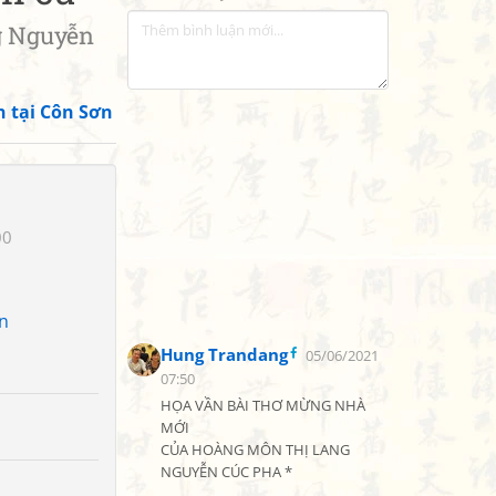
 Nguyễn
n tại Côn Sơn
00
n
Hung Trandang
05/06/2021
07:50
HỌA VẦN BÀI THƠ MỪNG NHÀ 
MỚI

CỦA HOÀNG MÔN THỊ LANG

NGUYỄN CÚC PHA *
