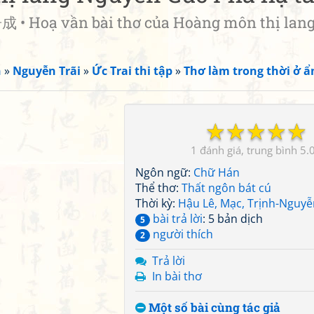
 vần bài thơ của Hoàng môn thị lang
n
»
Nguyễn Trãi
»
Ức Trai thi tập
»
Thơ làm trong thời ở ẩ
☆
☆
☆
☆
☆
1
5.
Ngôn ngữ:
Chữ Hán
Thể thơ:
Thất ngôn bát cú
Thời kỳ:
Hậu Lê, Mạc, Trịnh-Nguyễ
bài trả lời
: 5 bản dịch
5
người thích
2
Trả lời
In bài thơ
Một số bài cùng tác giả