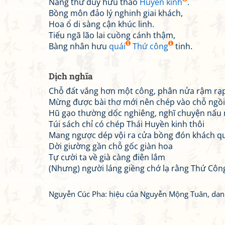
Nang thư duy hữu thảo
Huyền kinh
.
Bồng môn đảo lý nghinh giai khách,
Hoa ổ di sàng cận khúc linh.
Tiếu ngã lão lai cuồng cánh thậm,
Bàng nhân hưu
quái
Thứ công
tinh.
Dịch nghĩa
Chỗ đất vắng hơn một công, phân nửa rậm rạp
Mừng được bài thơ mới nên chép vào chỗ ngồi
Hũ gạo thường dốc nghiêng, nghĩ chuyện nấu 
Túi sách chỉ có chép Thái Huyền kinh thôi
Mang ngược dép vội ra cửa bồng đón khách q
Dời giường gần chỗ gốc giàn hoa
Tự cười ta về già càng điên lắm
(Nhưng) người láng giềng chớ lạ rằng Thứ Công
Nguyễn Cúc Pha: hiệu của Nguyễn Mộng Tuân, danh