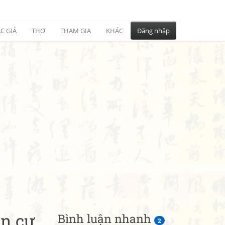
C GIẢ
THƠ
THAM GIA
KHÁC
Đăng nhập
ân cư
Bình luận nhanh
2