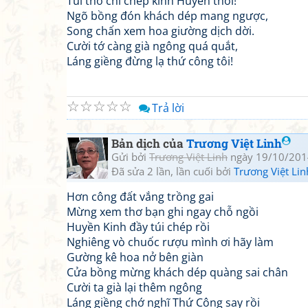
Túi thơ chỉ chép kinh Huyền thôi!
Ngõ bồng đón khách dép mang ngược,
Song chấn xem hoa giường dịch dời.
Cười tớ càng già ngông quá quắt,
Láng giềng đừng lạ thứ công tôi!
☆
☆
☆
☆
☆
Trả lời
Bản dịch của
Trương Việt Linh
Gửi bởi
Trương Việt Linh
ngày 19/10/201
Đã sửa 2 lần, lần cuối bởi
Trương Việt Lin
Hơn công đất vắng trồng gai
Mừng xem thơ bạn ghi ngay chỗ ngồi
Huyền Kinh đầy túi chép rồi
Nghiêng vò chuốc rượu mình ơi hãy làm
Gường kê hoa nở bên giàn
Cửa bồng mừng khách dép quàng sai chân
Cười ta già lại thêm ngông
Láng giềng chớ nghĩ Thứ Công say rồi