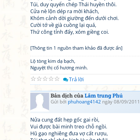
Túi, duy quyển chép Thái huyền thôi.
Cửa nè lộn dép ra mời khách,
Khóm cảnh dời giường đến dưới chơi.
Cười tớ về già cuồng lại quá,
Thứ công tỉnh đấy, xóm giềng coi.
[Thông tin 1 nguồn tham khảo đã được ẩn]
Lộ tòng kim dạ bạch,
Nguyệt thị cố hương minh.
☆
☆
☆
☆
☆
Trả lời
Bản dịch của
Lâm trung Phú
Gửi bởi
phuhoang4142
ngày 08/09/2011
Nửa cung đất hẹp gốc gai rồi,
Vui được bài minh treo chỗ ngồi.
Hũ gạo nghiêng đưa vợ cất rượu,