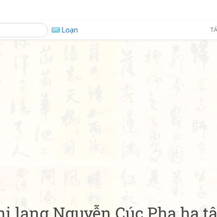
Loạn
TÁ
ị lang Nguyễn Cúc Pha hạ t