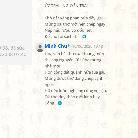
ỨC TRAI - NGUYỄN TRÃI

Chỗ đất vắng phân nửa đầy  gai

Mừng bài thơ mới nên chép ngay

Nếp nấu rượu vợ dốc  hết .

Để cho túi sách chỉ… 
Minh Chu
10/06/2020 19:18
:08, đã sửa
/2008 07:40
Hoạ vần bài thơ của Hoàng môn

thị lang Nguyễn Cúc Pha mừng 
nhà mới

Hơn công đất quạnh nửa tua gai,

Mừng được thơ đang chép cạnh 
ngồi.

Hũ nếp luôn nghiêng cùng vợ liệu,

Túi thơ duy thảo mỗi kinh hay.

Cổng… 