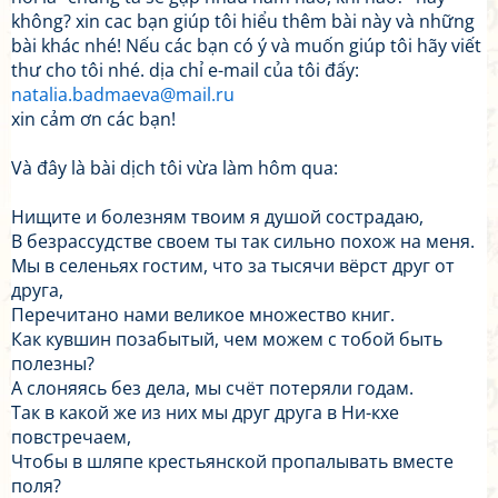
không? xin cac bạn giúp tôi hiểu thêm bài này và những
bài khác nhé! Nếu các bạn có ý và muốn giúp tôi hãy viết
thư cho tôi nhé. dịa chỉ e-mail của tôi đấy:
natalia.badmaeva@mail.ru
xin cảm ơn các bạn!
Và đây là bài dịch tôi vừa làm hôm qua:
Нищите и болезням твоим я душой сострадаю,
В безрассудстве своем ты так сильно похож на меня.
Мы в селеньях гостим, что за тысячи вёрст друг от
друга,
Перечитано нами великое множество книг.
Как кувшин позабытый, чем можем с тобой быть
полезны?
А слоняясь без дела, мы счёт потеряли годам.
Так в какой же из них мы друг друга в Ни-кхе
повстречаем,
Чтобы в шляпе крестьянской пропалывать вместе
поля?