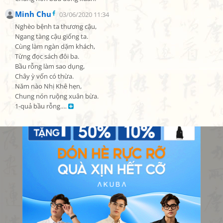
Minh Chu
03/06/2020 11:34
Nghèo bệnh ta thương cậu,

Ngang tàng cậu giống ta.

Cùng làm ngàn dặm khách,

Từng đọc sách đôi ba.

Bầu rỗng làm sao dụng,

Chây ỳ vốn có thừa.

Năm nào Nhị Khê hẹn,

Chung nón ruộng xuân bừa.

1-quả bầu rỗng.… 