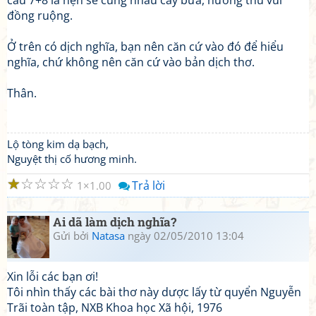
câu 7+8 là hẹn sẽ cùng nhau cày bừa, hưởng thú vui
đồng ruộng.
Ở trên có dịch nghĩa, bạn nên căn cứ vào đó để hiểu
nghĩa, chứ không nên căn cứ vào bản dịch thơ.
Thân.
Lộ tòng kim dạ bạch,
Nguyệt thị cố hương minh.
☆
☆
☆
☆
☆
Trả lời
1
1.00
Ai dã làm dịch nghĩa?
Gửi bởi
Natasa
ngày 02/05/2010 13:04
Xin lỗi các bạn ơi!
Tôi nhìn thấy các bài thơ này dược lấy từ quyển Nguyễn
Trãi toàn tập, NXB Khoa học Xã hội, 1976