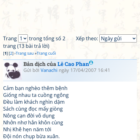
Trang
trong tổng số 2
Xếp theo:
trang (13 bài trả lời)
[
1
] [
2
] ›
Trang sau
»
Trang cuối
Bản dịch của
Lê Cao Phan
Gửi bởi
Vanachi
ngày 17/04/2007 16:41
Cảm bạn nghèo thêm bệnh
Giống nhau ta cuồng ngông
Đều làm khách nghìn dặm
Sách cùng đọc mấy giòng
Nông cạn đời vô dụng
Nhởn nhơ hẳn khôn cùng
Nhị Khê hẹn năm tới
Đội nón chụp bừa xuân.