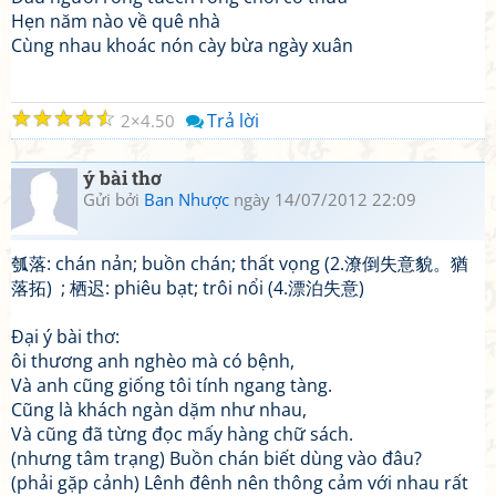
Hẹn năm nào về quê nhà
Cùng nhau khoác nón cày bừa ngày xuân
☆
☆
☆
☆
☆
Trả lời
2
4.50
ý bài thơ
Gửi bởi
Ban Nhược
ngày 14/07/2012 22:09
瓠落: chán nản; buồn chán; thất vọng (2.潦倒失意貌。猶
落拓) ; 栖迟: phiêu bạt; trôi nổi (4.漂泊失意)
Đại ý bài thơ:
ôi thương anh nghèo mà có bệnh,
Và anh cũng giống tôi tính ngang tàng.
Cũng là khách ngàn dặm như nhau,
Và cũng đã từng đọc mấy hàng chữ sách.
(nhưng tâm trạng) Buồn chán biết dùng vào đâu?
(phải gặp cảnh) Lênh đênh nên thông cảm với nhau rất