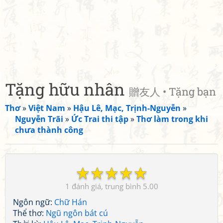
Tặng hữu nhân
贈友人 • Tặng bạn
Thơ
»
Việt Nam
»
Hậu Lê, Mạc, Trịnh-Nguyễn
»
Nguyễn Trãi
»
Ức Trai thi tập
»
Thơ làm trong khi
chưa thành công
☆
☆
☆
☆
☆
1
5.00
Ngôn ngữ:
Chữ Hán
Thể thơ:
Ngũ ngôn bát cú