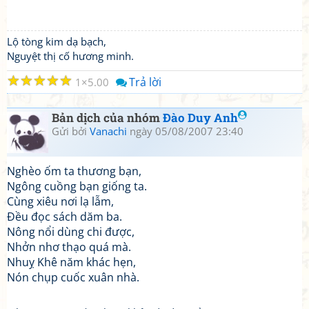
Lộ tòng kim dạ bạch,
Nguyệt thị cố hương minh.
☆
☆
☆
☆
☆
Trả lời
1
5.00
Bản dịch của nhóm
Đào Duy Anh
Gửi bởi
Vanachi
ngày 05/08/2007 23:40
Nghèo ốm ta thương bạn,
Ngông cuồng bạn giống ta.
Cùng xiêu nơi lạ lẫm,
Đều đọc sách dăm ba.
Nông nổi dùng chi được,
Nhởn nhơ thạo quá mà.
Nhuỵ Khê năm khác hẹn,
Nón chụp cuốc xuân nhà.