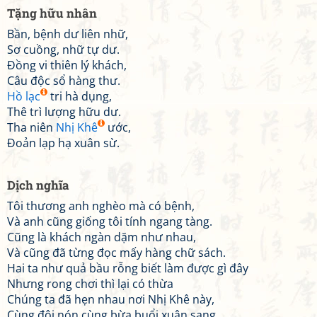
Tặng hữu nhân
Bần, bệnh dư liên nhữ,
Sơ cuồng, nhữ tự dư.
Đồng vi thiên lý khách,
Câu độc sổ hàng thư.
Hồ lạc
tri hà dụng,
Thê trì lượng hữu dư.
Tha niên
Nhị Khê
ước,
Đoản lạp hạ xuân sừ.
Dịch nghĩa
Tôi thương anh nghèo mà có bệnh,
Và anh cũng giống tôi tính ngang tàng.
Cũng là khách ngàn dặm như nhau,
Và cũng đã từng đọc mấy hàng chữ sách.
Hai ta như quả bầu rỗng biết làm được gì đây
Nhưng rong chơi thì lại có thừa
Chúng ta đã hẹn nhau nơi Nhị Khê này,
Cùng đội nón cùng bừa buổi xuân sang.