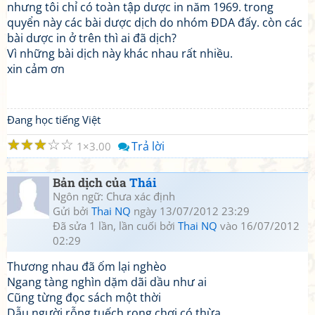
nhưng tôi chỉ có toàn tập dược in năm 1969. trong
quyển này các bài dược dịch do nhóm ĐDA đấy. còn các
bài dược in ở trên thì ai đã dịch?
Vì những bài dịch này khác nhau rất nhiều.
xin cảm ơn
Đang học tiếng Việt
☆
☆
☆
☆
☆
Trả lời
1
3.00
Bản dịch của
Thái
Ngôn ngữ: Chưa xác định
Gửi bởi
Thai NQ
ngày 13/07/2012 23:29
Đã sửa 1 lần, lần cuối bởi
Thai NQ
vào 16/07/2012
02:29
Thương nhau đã ốm lại nghèo
Ngang tàng nghìn dặm dãi dầu như ai
Cũng từng đọc sách một thời
Dẫu người rỗng tuếch rong chơi có thừa