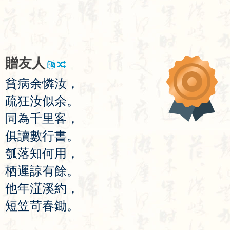
贈
友
人
貧
病
余
憐
汝
，
疏
狂
汝
似
余
。
同
為
千
里
客
，
俱
讀
數
行
書
。
瓠
落
知
何
用
，
栖
遲
諒
有
餘
。
他
年
淽
溪
約
，
短
笠
苛
春
鋤
。