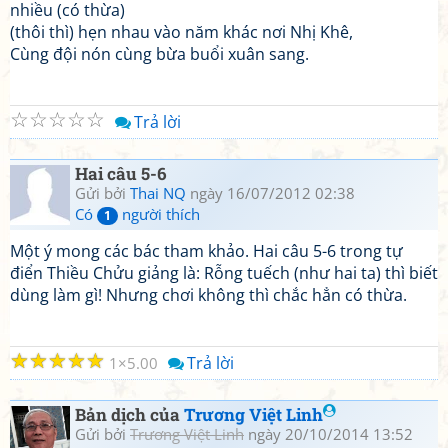
nhiều (có thừa)
(thôi thì) hẹn nhau vào năm khác nơi Nhị Khê,
Cùng đội nón cùng bừa buổi xuân sang.
☆
☆
☆
☆
☆
Trả lời
Hai câu 5-6
Gửi bởi
Thai NQ
ngày 16/07/2012 02:38
Có
người thích
1
Một ý mong các bác tham khảo. Hai câu 5-6 trong tự
điển Thiều Chửu giảng là: Rỗng tuếch (như hai ta) thì biết
dùng làm gì! Nhưng chơi không thì chắc hẳn có thừa.
☆
☆
☆
☆
☆
Trả lời
1
5.00
Bản dịch của
Trương Việt Linh
Gửi bởi
Trương Việt Linh
ngày 20/10/2014 13:52