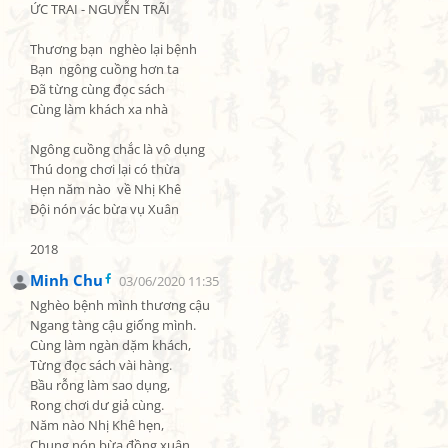
ỨC TRAI - NGUYỄN TRÃI

Thương bạn  nghèo lại bệnh

Bạn  ngông cuồng hơn ta

Đã từng cùng đọc sách

Cùng làm khách xa nhà

Ngông cuồng chắc là vô dụng

Thú dong chơi lại có thừa

Hẹn năm nào  về Nhị Khê

Đội nón vác bừa vụ Xuân

2018
Minh Chu
03/06/2020 11:35
Nghèo bệnh mình thương cậu

Ngang tàng cậu giống mình.

Cùng làm ngàn dặm khách,

Từng đọc sách vài hàng.

Bầu rỗng làm sao dụng,

Rong chơi dư giả cùng.

Năm nào Nhị Khê hẹn,

Chung nón bừa đồng xuân.