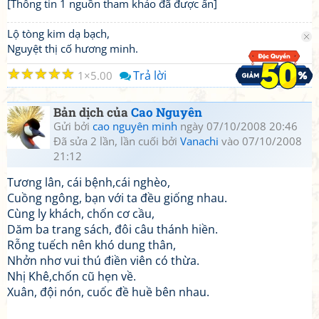
[Thông tin 1 nguồn tham khảo đã được ẩn]
Lộ tòng kim dạ bạch,
Nguyệt thị cố hương minh.
☆
☆
☆
☆
☆
Trả lời
1
5.00
Bản dịch của
Cao Nguyên
Gửi bởi
cao nguyên minh
ngày 07/10/2008 20:46
Đã sửa 2 lần, lần cuối bởi
Vanachi
vào 07/10/2008
21:12
Tương lân, cái bệnh,cái nghèo,
Cuồng ngông, bạn với ta đều giống nhau.
Cùng ly khách, chốn cơ cầu,
Dăm ba trang sách, đôi câu thánh hiền.
Rỗng tuếch nên khó dung thân,
Nhởn nhơ vui thú điền viên có thừa.
Nhị Khê,chốn cũ hẹn về.
Xuân, đội nón, cuốc đề huề bên nhau.