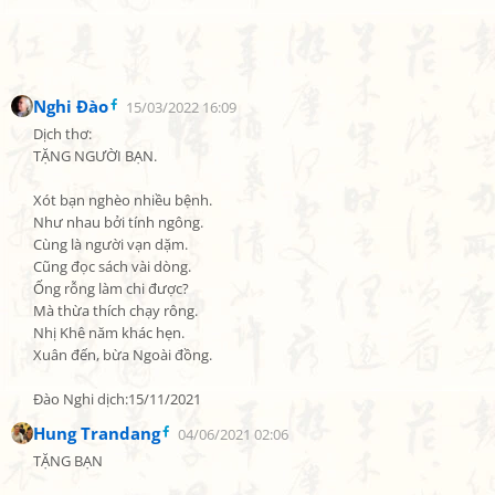
Nghi Đào
15/03/2022 16:09
Dịch thơ:

TẶNG NGƯỜI BẠN.

Xót bạn nghèo nhiều bệnh.

Như nhau bởi tính ngông.

Cùng là người vạn dặm.

Cũng đọc sách vài dòng.

Ống rỗng làm chi được?

Mà thừa thích chạy rông.

Nhị Khê năm khác hẹn.

Xuân đến, bừa Ngoài đồng.

Đào Nghi dịch:15/11/2021
Hung Trandang
04/06/2021 02:06
TẶNG BẠN
