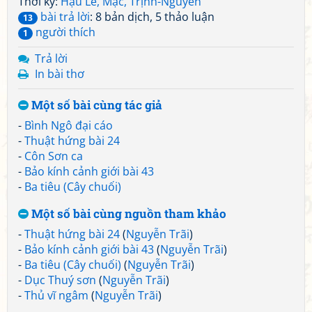
Thời kỳ:
Hậu Lê, Mạc, Trịnh-Nguyễn
bài trả lời
: 8 bản dịch, 5 thảo luận
13
người thích
1
Trả lời
In bài thơ
Một số bài cùng tác giả
-
Bình Ngô đại cáo
-
Thuật hứng bài 24
-
Côn Sơn ca
-
Bảo kính cảnh giới bài 43
-
Ba tiêu (Cây chuối)
Một số bài cùng nguồn tham khảo
-
Thuật hứng bài 24
(
Nguyễn Trãi
)
-
Bảo kính cảnh giới bài 43
(
Nguyễn Trãi
)
-
Ba tiêu (Cây chuối)
(
Nguyễn Trãi
)
-
Dục Thuý sơn
(
Nguyễn Trãi
)
-
Thủ vĩ ngâm
(
Nguyễn Trãi
)