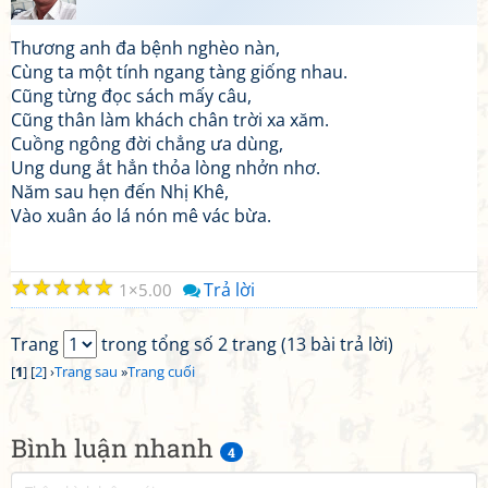
Thương anh đa bệnh nghèo nàn,
Cùng ta một tính ngang tàng giống nhau.
Cũng từng đọc sách mấy câu,
Cũng thân làm khách chân trời xa xăm.
Cuồng ngông đời chẳng ưa dùng,
Ung dung ắt hẳn thỏa lòng nhởn nhơ.
Năm sau hẹn đến Nhị Khê,
Vào xuân áo lá nón mê vác bừa.
☆
☆
☆
☆
☆
Trả lời
1
5.00
Trang
trong tổng số 2 trang (13 bài trả lời)
[
1
] [
2
] ›
Trang sau
»
Trang cuối
Bình luận nhanh
4