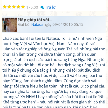
☆
☆
☆
☆
☆
Trả lời
1
5.00
Hãy giúp tôi với...
Gửi bởi
Natasa
ngày 09/04/2010 05:15
Chào các bạn! Tôi tên là Natasa. Tôi là nữ sinh viên Nga
học tiếng Việt và Văn học Việt Nam. Năm nay tôi viết
luận văn tốt nghiệp về ông Nguyễn Trãi và những bài thơ
chữ Hán làm trong khi chưa thành công. phần quan
trọng là phiên dịch các bài thơ sang tiếng Nga. Nhưng tôi
có một vấn đề: khi tôi đọc bài thơ dịch sang tiếng Việt thì
tôi hiểu ý chung của tác giả nhưng khi tôi bắt đầu dịch
thì tôi có một vài câu hỏi. ví dụ: câu 3 và 4 trong bài thơ
này: "Cùng làm khách nghìn dặm, Cùng đọc sách vài
hàng" tôi chưa hiểu hoàn toàn, nhất là câu 3: có phải câu
này có nghĩa là hai ông, hai người bận này đang xa quê
hương và XA NHAU hay không? và câu hỏi thứ hai là: "Nhị
Khê từng ước hẹn" - nếu nói rất rất là đơn giàn thì có thể
nói là "chúng ta sẽ gặp nhau năm nào, khi nào?" hay