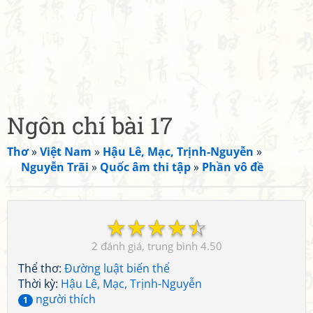
Ngôn chí bài 17
Thơ
»
Việt Nam
»
Hậu Lê, Mạc, Trịnh-Nguyễn
»
Nguyễn Trãi
»
Quốc âm thi tập
»
Phần vô đề
☆
☆
☆
☆
☆
2
4.50
Thể thơ:
Đường luật biến thể
Thời kỳ:
Hậu Lê, Mạc, Trịnh-Nguyễn
người thích
1