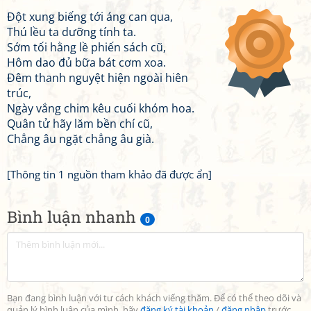
Đột xung biếng tới áng can qua,
Thú lều ta dưỡng tính ta.
Sớm tối hằng lề phiến sách cũ,
Hôm dao đủ bữa bát cơm xoa.
Đêm thanh nguyệt hiện ngoài hiên
trúc,
Ngày vắng chim kêu cuối khóm hoa.
Quân tử hãy lăm bền chí cũ,
Chẳng âu ngặt chẳng âu già.
[Thông tin 1 nguồn tham khảo đã được ẩn]
Bình luận nhanh
0
Bạn đang bình luận với tư cách khách viếng thăm. Để có thể theo dõi và
quản lý bình luận của mình, hãy
đăng ký tài khoản
/
đăng nhập
trước.