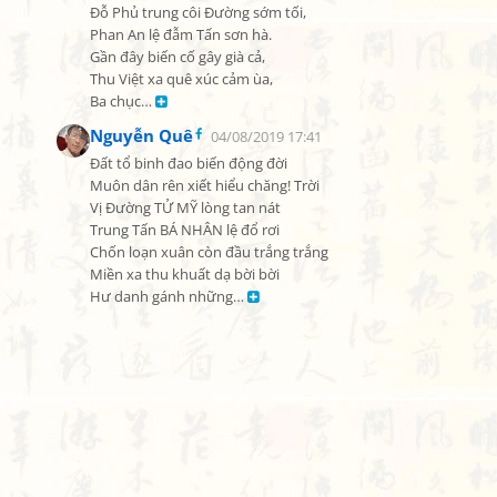
Đỗ Phủ trung côi Đường sớm tối,

Phan An lệ đẫm Tấn sơn hà.

Gần đây biến cố gây già cả,

Thu Việt xa quê xúc cảm ùa,

Ba chục… 
Nguyễn Quê
04/08/2019 17:41
Đất tổ binh đao biến động đời

Muôn dân rên xiết hiểu chăng! Trời

Vị Đường TỬ MỸ lòng tan nát

Trung Tấn BÁ NHÂN lệ đổ rơi

Chốn loạn xuân còn đầu trắng trắng

Miền xa thu khuất dạ bời bời

Hư danh gánh những… 