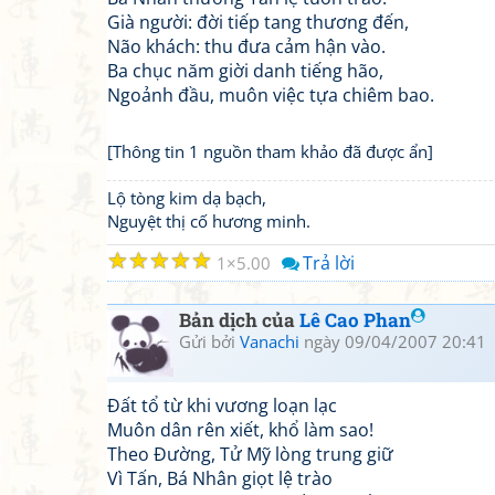
Già người: đời tiếp tang thương đến,
Não khách: thu đưa cảm hận vào.
Ba chục năm giời danh tiếng hão,
Ngoảnh đầu, muôn việc tựa chiêm bao.
[Thông tin 1 nguồn tham khảo đã được ẩn]
Lộ tòng kim dạ bạch,
Nguyệt thị cố hương minh.
☆
☆
☆
☆
☆
Trả lời
1
5.00
Bản dịch của
Lê Cao Phan
Gửi bởi
Vanachi
ngày 09/04/2007 20:41
Đất tổ từ khi vương loạn lạc
Muôn dân rên xiết, khổ làm sao!
Theo Đường, Tử Mỹ lòng trung giữ
Vì Tấn, Bá Nhân giọt lệ trào