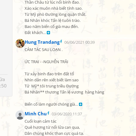
Thần Châu từ lúc nổi binh đao.

Xáo xác muôn nhà biết tính sao.

Từ Mỹ phò Đường lòng quặn thắt.

Bá Nhân khóc Tấn lệ tuôn trào.

Bao năm biến cố già mau đến.

Đất khách… 
Hung Trandang
06/06/2021 00:39
CẢM TÁC SAU LOẠN .

ỨC TRAI - -NGUYỄN TRÃI

Từ xảy binh đao trên đất tổ

sửa
Nhìn dân rên xiết biết làm sao

:50
Tử  Mỹ* tôi trung triều Đường

Bá Nhân** thương Tấn lệ vương  hàng hàng

Biến cố làm người chóng già… 
Minh Chu
03/06/2020 11:37
Cuối loạn cảm tác

Quê hương từ nổi lửa can qua,

Dân chúng khóc than cực quá ta.
