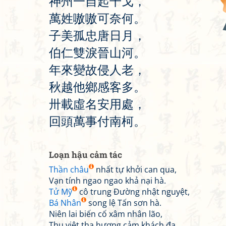
神
州
一
自
起
干
戈
，
萬
姓
嗷
嗷
可
奈
何
。
子
美
孤
忠
唐
日
月
，
伯
仁
雙
淚
晉
山
河
。
年
來
變
故
侵
人
老
，
秋
越
他
鄉
感
客
多
。
卅
載
虛
名
安
用
處
，
回
頭
萬
事
付
南
柯
。
Loạn hậu cảm tác
Thần châu
nhất tự khởi can qua,
Vạn tính ngao ngao khả nại hà.
Tử Mỹ
cô trung Đường nhật nguyệt,
Bá Nhân
song lệ Tấn sơn hà.
Niên lai biến cố xâm nhân lão,
Thu việt tha hương cảm khách đa.