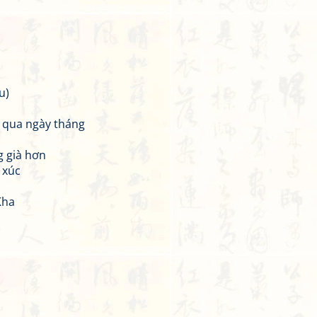
u)
 qua ngày tháng
g già hơn
 xúc
Kha