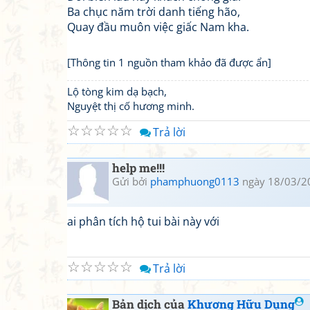
Ba chục năm trời danh tiếng hão,
Quay đầu muôn việc giấc Nam kha.
[Thông tin 1 nguồn tham khảo đã được ẩn]
Lộ tòng kim dạ bạch,
Nguyệt thị cố hương minh.
☆
☆
☆
☆
☆
Trả lời
help me!!!
Gửi bởi
phamphuong0113
ngày 18/03/2
ai phân tích hộ tui bài này với
☆
☆
☆
☆
☆
Trả lời
Bản dịch của
Khương Hữu Dụng