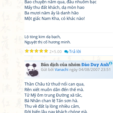
Bao chuyện năm qua, đầu nhuốm bạc
Mấy thu đất khách, dạ mòn hao
Ba mươi năm ấy là danh hão
Một giấc Nam Kha, có khác nào!
Lộ tòng kim dạ bạch,
Nguyệt thị cố hương minh.
☆
☆
☆
☆
☆
Trả lời
2
5.00
Bản dịch của nhóm
Đào Duy Anh
Gửi bởi
Vanachi
ngày 04/08/2007 23:51
Thần Châu từ thuở nổi can qua,
Rên xiết muôn dân đến thế mà.
Tử Mỹ ôm trung Đường xã tắc,
Bá Nhân chan lệ Tấn sơn hà.
Thu về đất lạ lòng nhiều cảm,
Đời biến lâu nay khách chóng già.