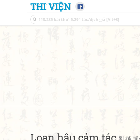
THI VIỆN
Loạn hậu cảm tác
亂後感作 