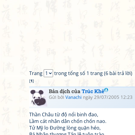
Trang
trong tổng số 1 trang (6 bài trả lời)
[
1
]
Bản dịch của
Trúc Khê
Gửi bởi
Vanachi
ngày 29/07/2005 12:23
Thần Châu từ độ nổi binh đao,
Lầm cát nhân dân chốn chốn nao.
Tử Mỹ lo Đường lòng quặn héo,
Bá Nhân thương Tấn lệ tuôn trào.