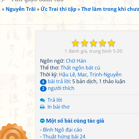
n
»
Nguyễn Trãi
»
Ức Trai thi tập
»
Thơ làm trong khi chư
☆
☆
☆
☆
☆
1
5.00
Ngôn ngữ:
Chữ Hán
Thể thơ:
Thất ngôn bát cú
Thời kỳ:
Hậu Lê, Mạc, Trịnh-Nguyễn
bài trả lời
: 5 bản dịch, 1 thảo luận
6
người thích
2
Trả lời
In bài thơ
Một số bài cùng tác giả
-
Bình Ngô đại cáo
-
Thuật hứng bài 24