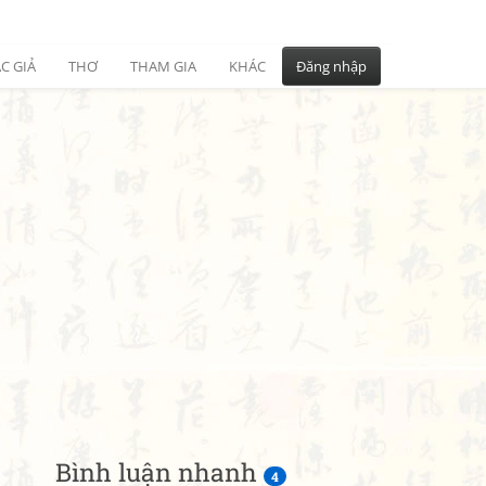
C GIẢ
THƠ
THAM GIA
KHÁC
Đăng nhập
Bình luận nhanh
4