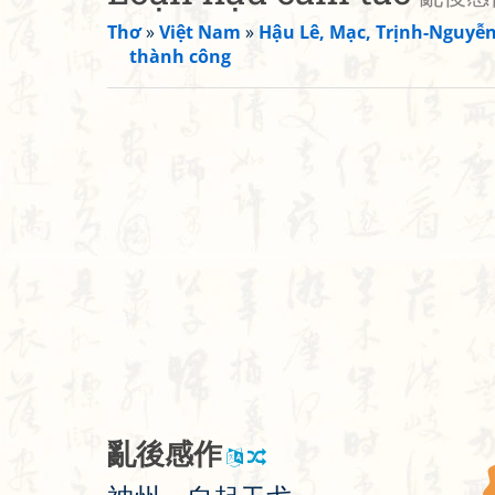
Thơ
»
Việt Nam
»
Hậu Lê, Mạc, Trịnh-Nguyễ
thành công
亂
後
感
作