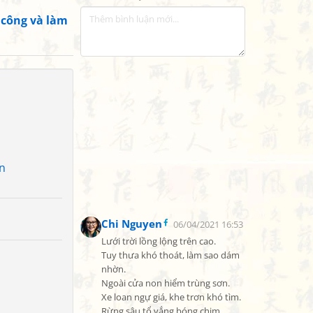
 công và làm
n
Chi Nguyen
06/04/2021 16:53
Lưới trời lồng lộng trên cao.

Tuy thưa khó thoát, làm sao dám 
nhờn.

Ngoài cửa non hiểm trùng sơn.

Xe loan ngự giá, khe trơn khó tìm.

Rừng sâu tổ vắng bóng chim.
