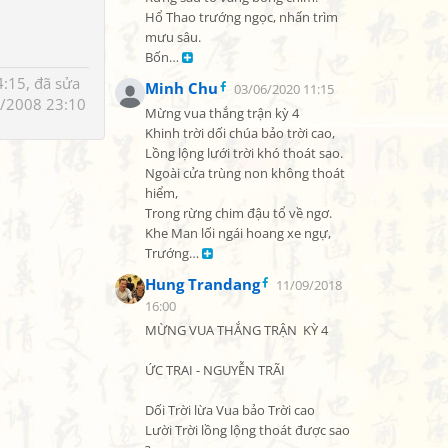
Hổ Thao trướng ngọc, nhấn trìm 
mưu sâu.

Bốn… 
:15, đã sửa
Minh Chu
03/06/2020 11:15
/2008 23:10
Mừng vua thắng trận kỳ 4

Khinh trời dối chúa bảo trời cao,

Lồng lộng lưới trời khó thoát sao.

Ngoài cửa trùng non không thoát 
hiểm,

Trong rừng chim đậu tổ về ngơ.

Khe Man lối ngái hoang xe ngự,

Trướng… 
Hung Trandang
11/09/2018
16:00
MỪNG VUA THẮNG TRẬN  KỲ 4

ỨC TRAI - NGUYỄN TRÃI

Dối Trời lừa Vua bảo Trời cao

Lười Trời lồng lộng thoát được sao 