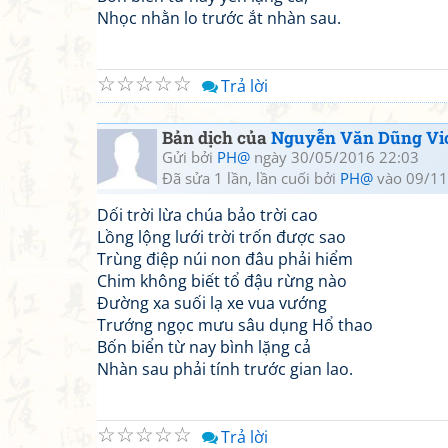
Nhọc nhằn lo trước ắt nhàn sau.
☆
☆
☆
☆
☆
Trả lời
Bản dịch của
Nguyễn Văn Dũng Vi
Gửi bởi
PH@
ngày 30/05/2016 22:03
Đã sửa 1 lần, lần cuối bởi
PH@
vào 09/11
Dối trời lừa chúa bảo trời cao
Lồng lộng lưới trời trốn được sao
Trùng điệp núi non đâu phải hiểm
Chim không biết tổ đậu rừng nào
Đường xa suối lạ xe vua vướng
Trướng ngọc mưu sâu dụng Hổ thao
Bốn biển từ nay bình lặng cả
Nhàn sau phải tính trước gian lao.
☆
☆
☆
☆
☆
Trả lời