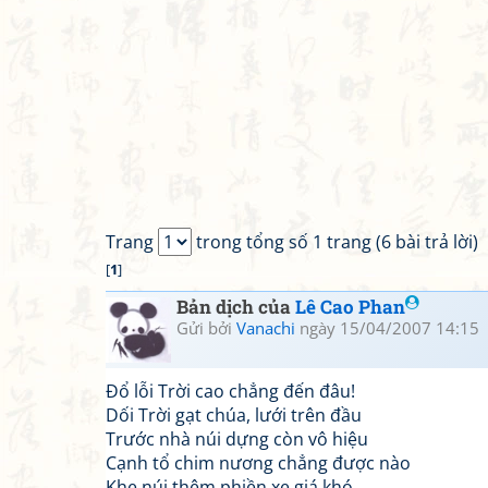
Trang
trong tổng số 1 trang (6 bài trả lời)
[
1
]
Bản dịch của
Lê Cao Phan
Gửi bởi
Vanachi
ngày 15/04/2007 14:15
Đổ lỗi Trời cao chẳng đến đâu!
Dối Trời gạt chúa, lưới trên đầu
Trước nhà núi dựng còn vô hiệu
Cạnh tổ chim nương chẳng được nào
Khe núi thêm phiền xe giá khó