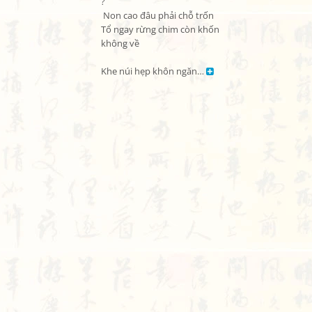
?

 Non cao đâu phải chỗ trốn

Tổ ngay rừng chim còn khốn 
không về

Khe núi hẹp khôn ngăn… 