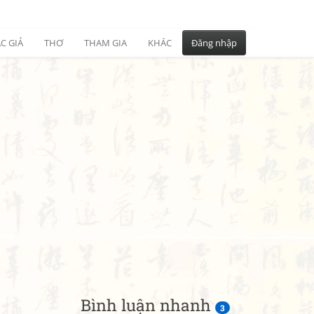
C GIẢ
THƠ
THAM GIA
KHÁC
Đăng nhập
Bình luận nhanh
3