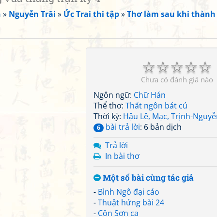
n
»
Nguyễn Trãi
»
Ức Trai thi tập
»
Thơ làm sau khi thành
☆
☆
☆
☆
☆
Chưa có đánh giá nào
Ngôn ngữ:
Chữ Hán
Thể thơ:
Thất ngôn bát cú
Thời kỳ:
Hậu Lê, Mạc, Trịnh-Nguyễ
bài trả lời
: 6 bản dịch
6
Trả lời
In bài thơ
Một số bài cùng tác giả
-
Bình Ngô đại cáo
-
Thuật hứng bài 24
-
Côn Sơn ca