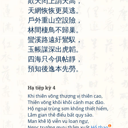
欺
天
罔
上
謂
天
高
，
天
網
恢
恢
更
莫
逃
。
戶
外
重
山
空
設
險
，
林
間
棲
鳥
不
歸
巢
。
蠻
溪
路
遠
紆
鸞
馭
，
玉
帳
謀
深
出
虎
韜
。
四
海
只
今
俱
帖
靜
，
預
知
後
逸
本
先
勞
。
Hạ tiệp kỳ 4
Khi thiên võng thượng vị thiên cao,
Thiên võng khôi khôi cánh mạc đào.
Hộ ngoại trùng sơn không thiết hiểm,
Lâm gian thê điểu bất quy sào.
Man khê lộ viễn vu loan ngự,
Ngọc trướng mưu thâm xuất
Hổ thao
.