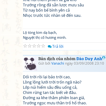
Trướng rồng đã sẵn lược mưu sâu
Từ nay bốn bể bình yên cả
Nhọc trước tức nhàn sẽ đến sau.
Lộ tòng kim dạ bạch,
Nguyệt thị cố hương minh.
☆
☆
☆
☆
☆
Trả lời
Bản dịch của nhóm
Đào Duy Anh
Gửi bởi
Vanachi
ngày 03/09/2008 23:10
Dối trời rồi lại bảo trời cao,
Lồng lộng lưới trời trốn ngã nào?
Lớp núi hiểm sâu đều uổng cả,
Chim rừng tan tác biết về đâu.
Đường xa khe thẳm phiền loan giá,
Trướng ngọc mưu thần trổ hổ thao.