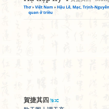
Thơ
»
Việt Nam
»
Hậu Lê, Mạc, Trịnh-Nguyễ
quan ở triều
賀
捷
其
四