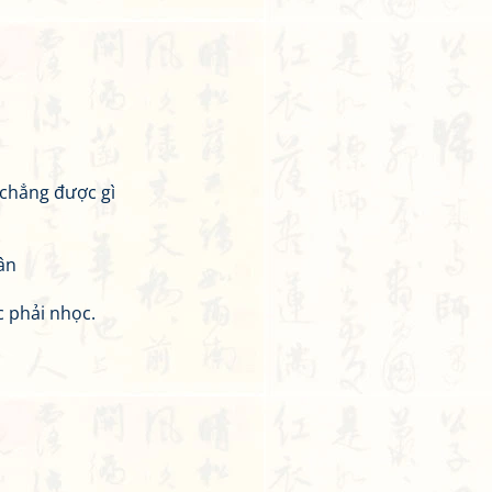
 chẳng được gì
ân
 phải nhọc.