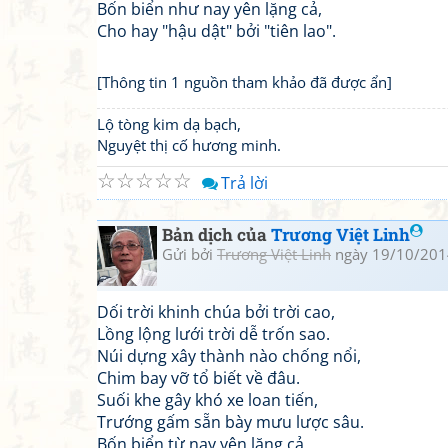
Bốn biển như nay yên lặng cả,
Cho hay "hậu dật" bởi "tiên lao".
[Thông tin 1 nguồn tham khảo đã được ẩn]
Lộ tòng kim dạ bạch,
Nguyệt thị cố hương minh.
☆
☆
☆
☆
☆
Trả lời
Bản dịch của
Trương Việt Linh
Gửi bởi
Trương Việt Linh
ngày 19/10/201
Dối trời khinh chúa bởi trời cao,
Lồng lộng lưới trời dễ trốn sao.
Núi dựng xây thành nào chống nổi,
Chim bay vỡ tổ biết về đâu.
Suối khe gây khó xe loan tiến,
Trướng gấm sẵn bày mưu lược sâu.
Bốn biển từ nay yên lặng cả,