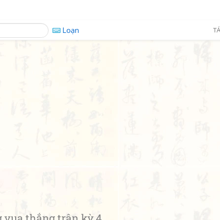
Loạn
TÁ
ua thắng trận kỳ 4