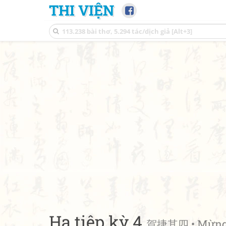
THI VIỆN
Hạ tiệp kỳ 4
賀捷其四 • Mừng v