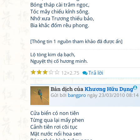
Bóng tháp cài trâm ngọc,
Tóc mây chiếu kính sông.
Nhớ xưa Trương thiếu bảo,
Bia khắc đốm rêu phong.
[Thông tin 1 nguồn tham khảo đã được ẩn]
Lộ tòng kim dạ bạch,
Nguyệt thị cố hương minh.
☆
☆
☆
☆
☆
Trả lời
12
2.75
Bản dịch của
Khương Hữu Dụng
Gửi bởi
bangpro
ngày 23/03/2010 08:14
Cửa biển có non tiên
Từng qua lại mấy phen
Cảnh tiên rơi cõi tục
Mặt nước nổi hoa sen