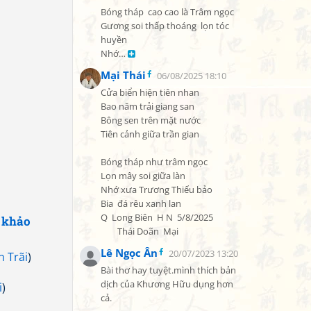
Bóng tháp  cao cao là Trâm ngọc

Gương soi thấp thoáng  lọn tóc 
huyền

Nhớ… 
Mại Thái
06/08/2025 18:10
Cửa biển hiện tiên nhan

Bao năm trải giang san

Bông sen trên mặt nước

Tiên cảnh giữa trần gian

Bóng tháp như trâm ngọc

Lọn mây soi giữa làn

Nhớ xưa Trương Thiếu bảo

Bia  đá rêu xanh lan

Q  Long Biên  H N  5/8/2025

 khảo
        Thái Doãn  Mại
Lê Ngọc Ân
20/07/2023 13:20
 Trãi
)
Bài thơ hay tuyệt.mình thích bản 
dịch của Khương Hữu dụng hơn 
i
)
cả.