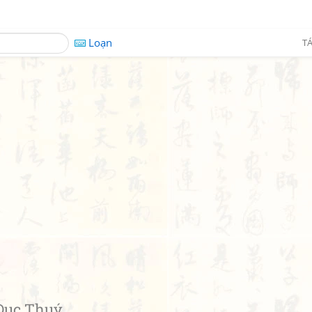
Loạn
TÁ
Dục Thuý