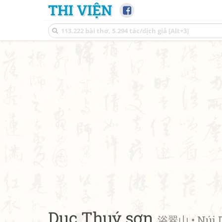
THI VIỆN
Dục Thuý sơn
浴翠山 • Núi 