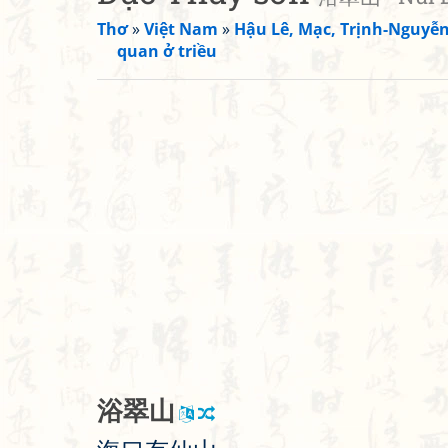
Thơ
»
Việt Nam
»
Hậu Lê, Mạc, Trịnh-Nguyễ
quan ở triều
浴
翠
山