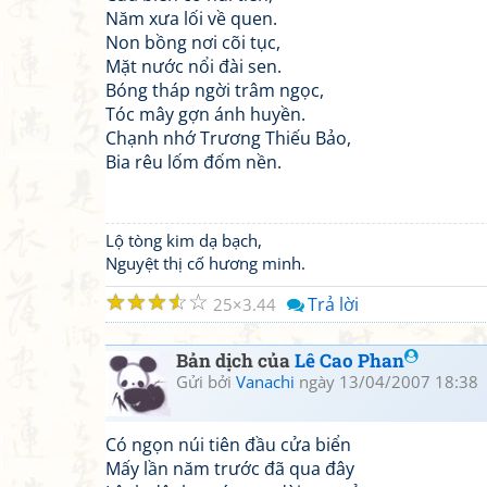
Năm xưa lối về quen.
Non bồng nơi cõi tục,
Mặt nước nổi đài sen.
Bóng tháp ngời trâm ngọc,
Tóc mây gợn ánh huyền.
Chạnh nhớ Trương Thiếu Bảo,
Bia rêu lốm đốm nền.
Lộ tòng kim dạ bạch,
Nguyệt thị cố hương minh.
☆
☆
☆
☆
☆
Trả lời
25
3.44
Bản dịch của
Lê Cao Phan
Gửi bởi
Vanachi
ngày 13/04/2007 18:38
Có ngọn núi tiên đầu cửa biển
Mấy lần năm trước đã qua đây