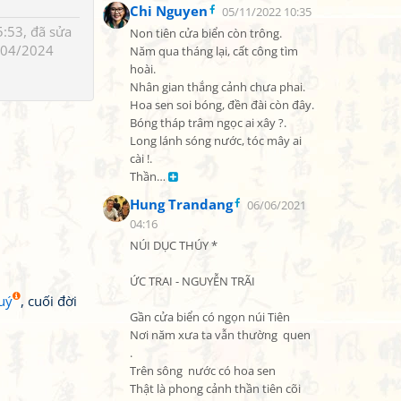
Chi Nguyen
05/11/2022 10:35
:53, đã sửa
Non tiên cửa biển còn trông.

/04/2024
Năm qua tháng lại, cất công tìm 
hoài.

Nhân gian thắng cảnh chưa phai.

Hoa sen soi bóng, đền đài còn đây.

Bóng tháp trâm ngọc ai xây ?.

Long lánh sóng nước, tóc mây ai 
cài !.

Thần… 
Hung Trandang
06/06/2021
04:16
NÚI DỤC THÚY *

ỨC TRAI - NGUYỄN TRÃI

uý
, cuối đời
Gần cửa biển có ngọn núi Tiên

Nơi năm xưa ta vẫn thường  quen 
.

Trên sông  nước có hoa sen

Thật là phong cảnh thần tiên cõi 