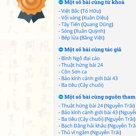
Một số bài cùng từ khoá
-
Việt Bắc
(
Tố Hữu
)
-
Vội vàng
(
Xuân Diệu
)
-
Tây Tiến
(
Quang Dũng
)
-
Sóng
(
Xuân Quỳnh
)
-
Bếp lửa
(
Bằng Việt
)
Một số bài cùng tác giả
-
Bình Ngô đại cáo
-
Thuật hứng bài 24
-
Côn Sơn ca
-
Bảo kính cảnh giới bài 43
-
Ba tiêu (Cây chuối)
Một số bài cùng nguồn tham
-
Thuật hứng bài 24
(
Nguyễn Trãi
)
-
Bảo kính cảnh giới bài 43
(
Nguyễn
-
Ba tiêu (Cây chuối)
(
Nguyễn Trãi
)
-
Bạch Đằng hải khẩu
(
Nguyễn Trã
-
Thủ vĩ ngâm
(
Nguyễn Trãi
)