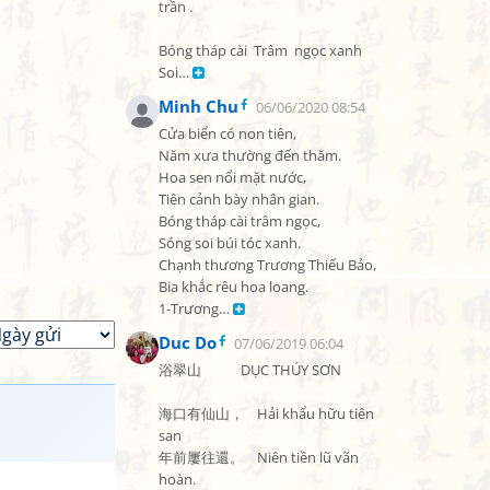
trần .

Bóng tháp cài  Trâm  ngọc xanh

Soi… 
Minh Chu
06/06/2020 08:54
Cửa biển có non tiên,

Năm xưa thường đến thăm.

Hoa sen nổi mặt nước,

Tiên cảnh bày nhân gian.

Bóng tháp cài trâm ngọc,

Sóng soi búi tóc xanh.

Chạnh thương Trương Thiếu Bảo,

Bia khắc rêu hoa loang.

1-Trương… 
Duc Do
07/06/2019 06:04
浴翠山            DỤC THÚY SƠN

海口有仙山，    Hải khẩu hữu tiên 
san

年前屢往還。    Niên tiền lũ vãn 
hoàn.
