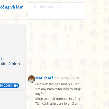
 công và làm
00
n
luận, 2 bình
Mại Thái
11/08/2025 02:01
Cửa biển trời ban một núi Tiên

90-2006] (49)
Nơi đây năm trước đến thường 
xuyên

Bông sen mặt nước soi in bóng

Tiên cảnh trần gian  lọ phải tìm
