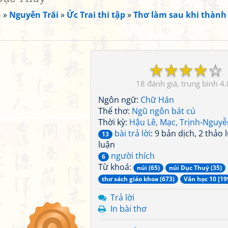
n
»
Nguyễn Trãi
»
Ức Trai thi tập
»
Thơ làm sau khi thành
☆
☆
☆
☆
☆
18
4.
Ngôn ngữ:
Chữ Hán
Thể thơ:
Ngũ ngôn bát cú
Thời kỳ:
Hậu Lê, Mạc, Trịnh-Nguyễ
bài trả lời
: 9 bản dịch, 2 thảo 
13
luận
người thích
6
Từ khoá:
núi (65)
núi Dục Thuý (35)
thơ sách giáo khoa (673)
Văn học 10 [19
Trả lời
In bài thơ