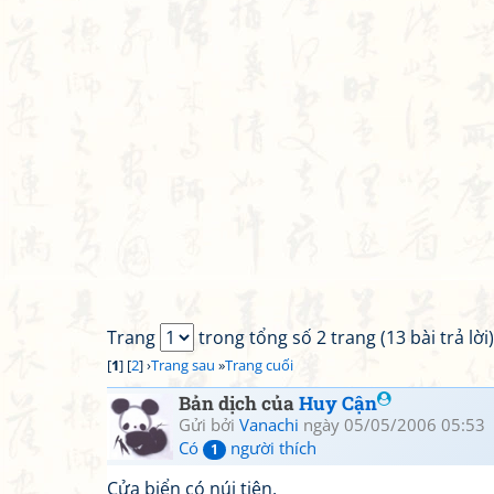
Trang
trong tổng số 2 trang (13 bài trả lời)
[
1
] [
2
] ›
Trang sau
»
Trang cuối
Bản dịch của
Huy Cận
Gửi bởi
Vanachi
ngày 05/05/2006 05:53
Có
người thích
1
Cửa biển có núi tiên,