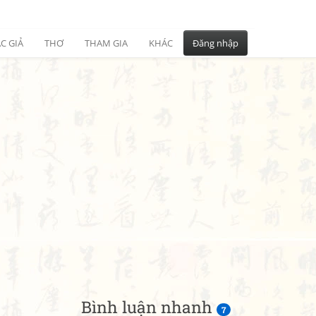
C GIẢ
THƠ
THAM GIA
KHÁC
Đăng nhập
Bình luận nhanh
7