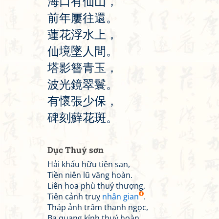
海
口
有
仙
山
，
前
年
屢
往
還
。
蓮
花
浮
水
上
，
仙
境
墜
人
間
。
塔
影
簪
青
玉
，
波
光
鏡
翠
鬟
。
有
懷
張
少
保
，
碑
刻
蘚
花
斑
。
Dục Thuý sơn
Hải khẩu hữu tiên san,
Tiền niên lũ vãng hoàn.
Liên hoa phù thuỷ thượng,
Tiên cảnh truỵ
nhân gian
.
Tháp ảnh trâm thanh ngọc,
Ba quang kính thuý hoàn.