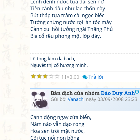
Lênh đênh nước tựa đài sen nở
Tiên cảnh đâu như lạc chốn này
Bút tháp tựa trâm cài ngọc biếc
Tưởng chừng nước rọi làn tóc mây
Cảnh xui hồi tưởng ngài Thăng Phủ
Bia cổ rêu phong một lớp dày.
Lộ tòng kim dạ bạch,
Nguyệt thị cố hương minh.
☆
☆
☆
☆
☆
Trả lời
11
3.00
Bản dịch của nhóm
Đào Duy Anh
Gửi bởi
Vanachi
ngày 03/09/2008 23:23
Cảnh động ngay cửa biển,
Năm nào vẫn dạo rong.
Hoa sen trôi mặt nước,
Cõi tục nổi non bồng.