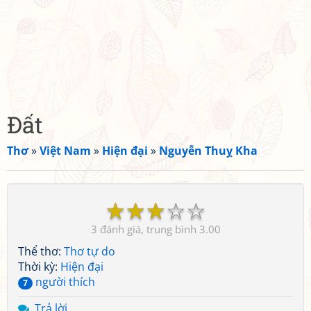
Đất
Thơ
»
Việt Nam
»
Hiện đại
»
Nguyễn Thuỵ Kha
☆
☆
☆
☆
☆
3
3.00
Thể thơ:
Thơ tự do
Thời kỳ:
Hiện đại
người thích
7
Trả lời