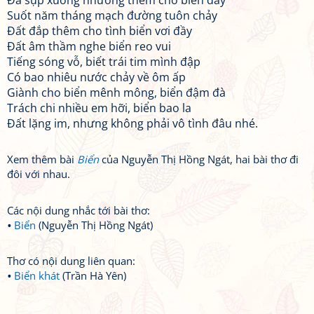
Đã sụp xuống nhường thêm cho biển đấy
Suốt năm tháng mạch đường tuôn chảy
Đất đắp thêm cho tình biển vơi đầy
Đất âm thầm nghe biển reo vui
Tiếng sóng vỗ, biết trái tim mình đập
Có bao nhiêu nước chảy về ôm ấp
Giành cho biển mênh mông, biển đậm đà
Trách chi nhiều em hỡi, biển bao la
Đất lặng im, nhưng không phải vô tình đâu nhé.
Xem thêm bài
Biển
của Nguyễn Thị Hồng Ngát, hai bài thơ đi
đôi với nhau.
Các nội dung nhắc tới bài thơ:
Biển
(Nguyễn Thị Hồng Ngát)
Thơ có nội dung liên quan:
Biển khát
(Trần Hà Yên)