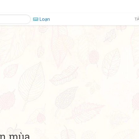
Loạn
TÁ
ển mùa