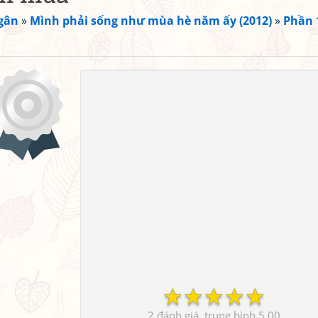
gân
»
Mình phải sống như mùa hè năm ấy (2012)
»
Phần 
☆
☆
☆
☆
☆
2
5.00