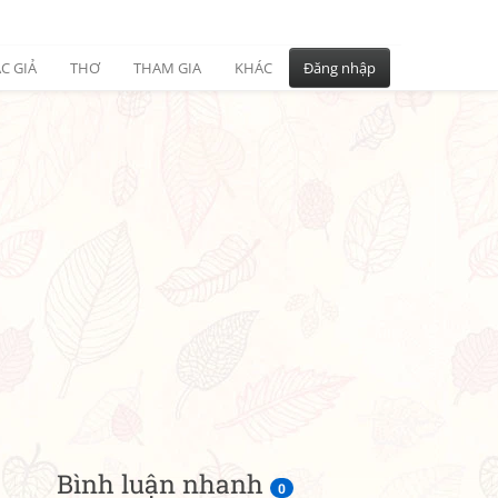
C GIẢ
THƠ
THAM GIA
KHÁC
Đăng nhập
Bình luận nhanh
0