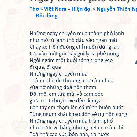
Thơ
»
Việt Nam
»
Hiện đại
»
Nguyễn Thiên N
Đôi dòng
Những ngày chuyển mùa thành phố lạnh
như mở tủ lạnh thò đầu vào ngăn mát
Chạy xe trên đường chỉ muốn dừng lại,
tựa vào một gốc cây gọi ly cà phê nóng
Ngồi ngắm một buổi sáng trong veo
đi qua, đi qua
Những ngày chuyển mùa
Thành phố dễ thương như cành hoa
vừa nở những đoá hôn thơm
Đôi môi em tứa mùi vỏ cam bóc
giữa một chuyến xe đêm khuya
Bàn tay em chạm lên cổ mình buôn buốt
Từng ngụm khát khao dồn về nụ hôn cong
Những ngày chuyển mùa thành phố
như được vẽ bằng những nét cọ màu chì
Toà nhà cao vút, bồn hoa, tia nước