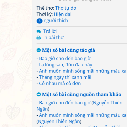
Thể thơ:
Thơ tự do
Thời kỳ:
Hiện đại
người thích
3
Trả lời
In bài thơ
Một số bài cùng tác giả
-
Bao giờ cho đến bao giờ
-
Lạ lùng sao, đớn đau này
-
Anh muốn mình sống mãi những màu x
-
Tháng ngày thì xanh mãi
-
Có nhau mà cô đơn
Một số bài cùng nguồn tham khảo
-
Bao giờ cho đến bao giờ
(
Nguyễn Thiên
Ngân
)
-
Anh muốn mình sống mãi những màu x
(
Nguyễn Thiên Ngân
)