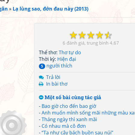
gân
»
Lạ lùng sao, đớn đau này (2013)
☆
☆
☆
☆
☆
6
4.67
Thể thơ:
Thơ tự do
Thời kỳ:
Hiện đại
người thích
5
Trả lời
In bài thơ
Một số bài cùng tác giả
-
Bao giờ cho đến bao giờ
-
Anh muốn mình sống mãi những màu x
-
Tháng ngày thì xanh mãi
-
Có nhau mà cô đơn
-
“Ta như cây bách buồn sau núi”