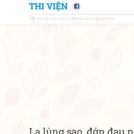
THI VIỆN
Lạ lùng sao, đớn đau 