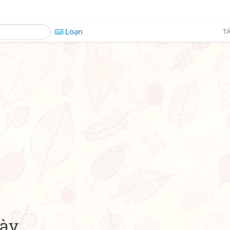
Loạn
TÁ
này