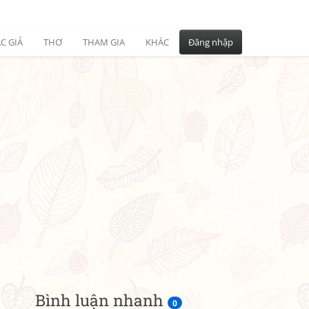
C GIẢ
THƠ
THAM GIA
KHÁC
Đăng nhập
Bình luận nhanh
0