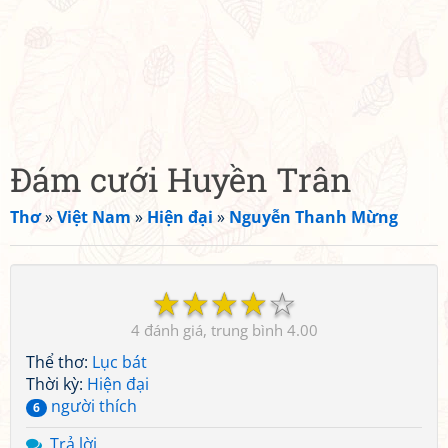
Đám cưới Huyền Trân
Thơ
»
Việt Nam
»
Hiện đại
»
Nguyễn Thanh Mừng
☆
☆
☆
☆
☆
4
4.00
Thể thơ:
Lục bát
Thời kỳ:
Hiện đại
người thích
6
Trả lời