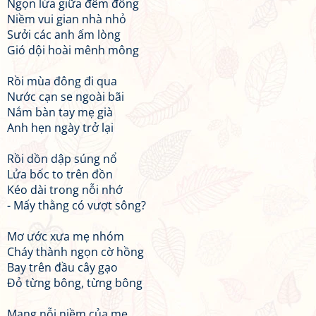
Ngọn lửa giữa đêm đông
Niềm vui gian nhà nhỏ
Sưởi các anh ấm lòng
Gió dội hoài mênh mông
Rồi mùa đông đi qua
Nước cạn se ngoài bãi
Nắm bàn tay mẹ già
Anh hẹn ngày trở lại
Rồi dồn dập súng nổ
Lửa bốc to trên đồn
Kéo dài trong nỗi nhớ
- Mấy thằng có vượt sông?
Mơ ước xưa mẹ nhóm
Cháy thành ngọn cờ hồng
Bay trên đầu cây gạo
Đỏ từng bông, từng bông
Mang nỗi niềm của mẹ