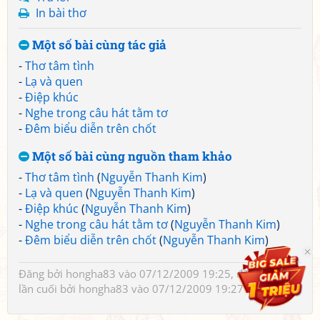
In bài thơ
Một số bài cùng tác giả
-
Thơ tâm tình
-
Lạ và quen
-
Điệp khúc
-
Nghe trong câu hát tằm tơ
-
Đêm biểu diễn trên chốt
Một số bài cùng nguồn tham khảo
-
Thơ tâm tình
(
Nguyễn Thanh Kim
)
-
Lạ và quen
(
Nguyễn Thanh Kim
)
-
Điệp khúc
(
Nguyễn Thanh Kim
)
-
Nghe trong câu hát tằm tơ
(
Nguyễn Thanh Kim
)
-
Đêm biểu diễn trên chốt
(
Nguyễn Thanh Kim
)
Đăng bởi
hongha83
vào 07/12/2009 19:25, đã sửa 1 lần,
lần cuối bởi
hongha83
vào 07/12/2009 19:27