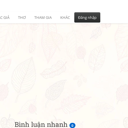
C GIẢ
THƠ
THAM GIA
KHÁC
Đăng nhập
Bình luận nhanh
0