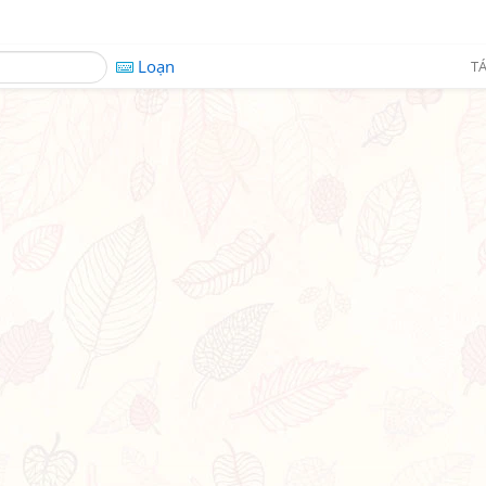
Loạn
TÁ