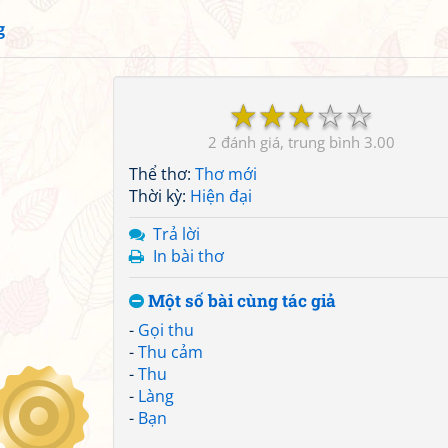
g
☆
☆
☆
☆
☆
2
3.00
Thể thơ:
Thơ mới
Thời kỳ:
Hiện đại
Trả lời
In bài thơ
Một số bài cùng tác giả
-
Gọi thu
-
Thu cảm
-
Thu
-
Làng
-
Bạn