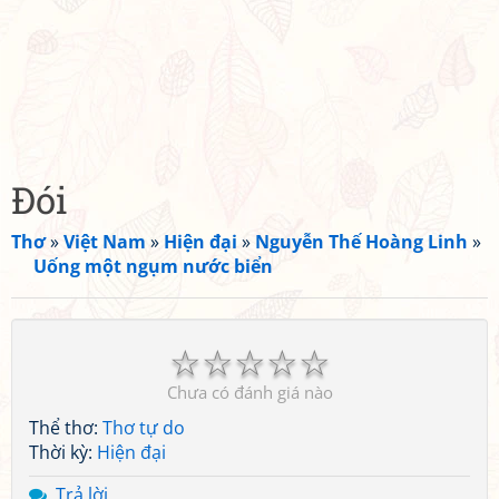
Đói
Thơ
»
Việt Nam
»
Hiện đại
»
Nguyễn Thế Hoàng Linh
»
Uống một ngụm nước biển
☆
☆
☆
☆
☆
Chưa có đánh giá nào
Thể thơ:
Thơ tự do
Thời kỳ:
Hiện đại
Trả lời