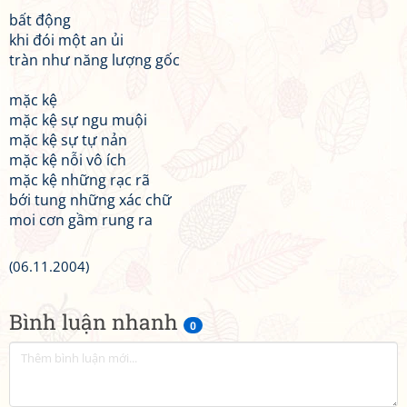
bất động
khi đói một an ủi
tràn như năng lượng gốc
mặc kệ
mặc kệ sự ngu muội
mặc kệ sự tự nản
mặc kệ nỗi vô ích
mặc kệ những rạc rã
bới tung những xác chữ
moi cơn gầm rung ra
(06.11.2004)
Bình luận nhanh
0