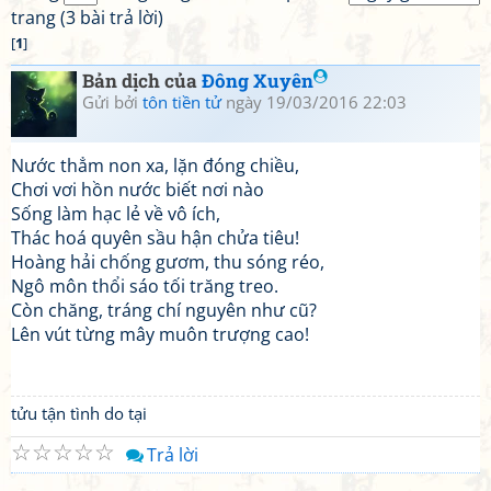
trang (3 bài trả lời)
[
1
]
Bản dịch của
Đông Xuyên
Gửi bởi
tôn tiền tử
ngày 19/03/2016 22:03
Nước thẳm non xa, lặn đóng chiều,
Chơi vơi hồn nước biết nơi nào
Sống làm hạc lẻ về vô ích,
Thác hoá quyên sầu hận chửa tiêu!
Hoàng hải chống gươm, thu sóng réo,
Ngô môn thổi sáo tối trăng treo.
Còn chăng, tráng chí nguyên như cũ?
Lên vút từng mây muôn trượng cao!
tửu tận tình do tại
☆
☆
☆
☆
☆
Trả lời