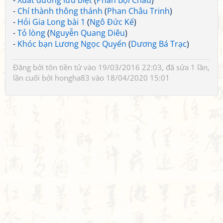
-
Xuất dương lưu biệt
(
Phan Bội Châu
)
-
Chí thành thông thánh
(
Phan Châu Trinh
)
-
Hỏi Gia Long bài 1
(
Ngô Đức Kế
)
-
Tỏ lòng
(
Nguyễn Quang Diêu
)
-
Khóc bạn Lương Ngọc Quyến
(
Dương Bá Trạc
)
Đăng bởi
tôn tiền tử
vào 19/03/2016 22:03, đã sửa 1 lần,
lần cuối bởi
hongha83
vào 18/04/2020 15:01