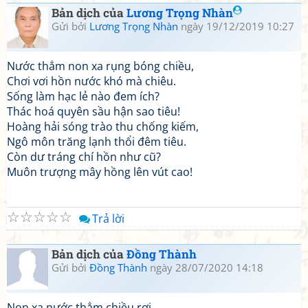
Bản dịch của
Lương Trọng Nhàn
Gửi bởi
Lương Trọng Nhàn
ngày 19/12/2019 10:27
Nước thẳm non xa rụng bóng chiều,
Chơi vơi hồn nước khó mà chiêu.
Sống làm hạc lẻ nào đem ích?
Thác hoá quyên sầu hận sao tiêu!
Hoàng hải sóng trào thu chống kiếm,
Ngô môn trăng lạnh thổi đêm tiêu.
Còn dư tráng chí hồn như cũ?
Muôn trượng mây hồng lên vút cao!
☆
☆
☆
☆
☆
Trả lời
Bản dịch của
Đồng Thành
Gửi bởi
Đồng Thành
ngày 28/07/2020 14:18
Non xa nước thẳm chiều rơi,