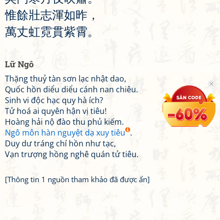
惟
餘
壯
志
渾
如
昨
，
萬
丈
虹
霓
貫
紫
霄
。
Lữ Ngô
Thặng thuỷ tàn sơn lạc nhật dao,
Quốc hồn diểu diểu cánh nan chiêu.
Sinh vi độc hạc quy hà ích?
Tử hoá ai quyên hận vị tiêu!
Hoàng hải nộ đào thu phủ kiếm.
Ngô môn hàn nguyệt dạ xuy tiêu
.
Duy dư tráng chí hồn như tạc,
Vạn trượng hồng nghê quán tử tiêu.
[Thông tin 1 nguồn tham khảo đã được ẩn]