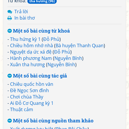
Từ khoá:
tha hương (96)
Trả lời
In bài thơ
Một số bài cùng từ khoá
-
Thu hứng kỳ 1
(
Đỗ Phủ
)
-
Chiều hôm nhớ nhà
(
Bà huyện Thanh Quan
)
-
Nguyệt dạ ức xá đệ
(
Đỗ Phủ
)
-
Hành phương Nam
(
Nguyễn Bính
)
-
Xuân tha hương
(
Nguyễn Bính
)
Một số bài cùng tác giả
-
Chiêu quốc hồn văn
-
Đề Ngọc Sơn đình
-
Chơi chùa Thầy
-
Ai Đỗ Cơ Quang kỳ 1
-
Thuật cảm
Một số bài cùng nguồn tham khảo