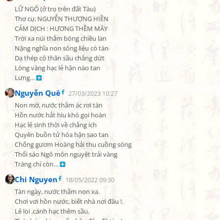
LỮ NGÔ (ở trọ trên đất Tàu)

Thơ cụ: NGUYỄN THƯỢNG HIỀN

CẢM DỊCH : HƯƠNG THỀM MÂY

Trời xa núi thẳm bóng chiều lan

Nặng nghĩa non sông liệu có tàn

Dạ thép cô thân sầu chẳng dứt

Lòng vàng hạc lẻ hận nào tan

Lưng… 
Nguyễn Quê
27/03/2023 10:27
Non mờ, nước thẳm ác rơi tàn

Hồn nước hắt hiu khó gọi hoàn

Hạc lẻ sinh thời về chẳng ích

Quyên buồn tử hóa hận sao tan

Chống gươm Hoàng hải thu cuồng sóng

Thổi sáo Ngô môn nguyệt trải vàng

Tráng chí còn… 
Chi Nguyen
18/05/2022 09:30
Tàn ngày, nước thẳm non xa.

Chơi vơi hồn nước, biết nhà nơi đâu !.

Lẻ loi ,cánh hạc thêm sầu.
