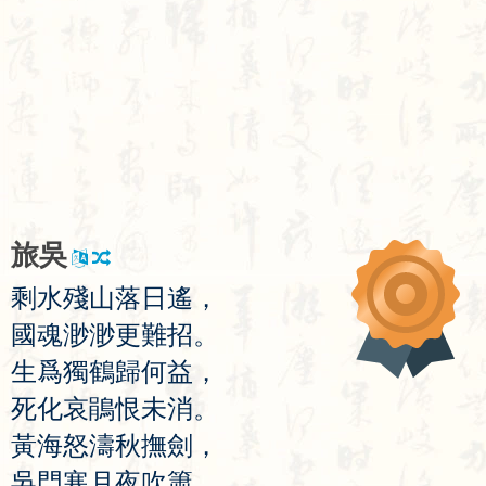
旅
吳
剩
水
殘
山
落
日
遙
，
國
魂
渺
渺
更
難
招
。
生
爲
獨
鶴
歸
何
益
，
死
化
哀
鵑
恨
未
消
。
黃
海
怒
濤
秋
撫
劍
，
吳
門
寒
月
夜
吹
簫
。