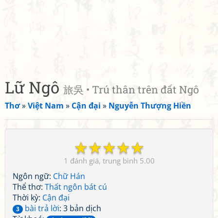
Lữ Ngô
旅吳 • Trú thân trên đất Ngô
Thơ
»
Việt Nam
»
Cận đại
»
Nguyễn Thượng Hiền
☆
☆
☆
☆
☆
1
5.00
Ngôn ngữ:
Chữ Hán
Thể thơ:
Thất ngôn bát cú
Thời kỳ:
Cận đại
bài trả lời
: 3 bản dịch
3