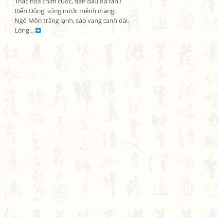
Thác hóa chim cuốc, hận đâu đã tàn.!

Biển Đông, sóng nước mênh mang.

Ngô Môn trăng lạnh, sáo vang canh dài.

Lòng… 