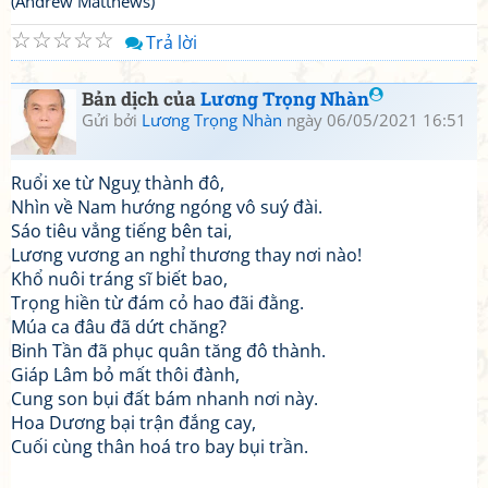
(Andrew Matthews)
☆
☆
☆
☆
☆
Trả lời
Bản dịch của
Lương Trọng Nhàn
Gửi bởi
Lương Trọng Nhàn
ngày 06/05/2021 16:51
Ruổi xe từ Nguỵ thành đô,
Nhìn về Nam hướng ngóng vô suý đài.
Sáo tiêu vẳng tiếng bên tai,
Lương vương an nghỉ thương thay nơi nào!
Khổ nuôi tráng sĩ biết bao,
Trọng hiền từ đám cỏ hao đãi đằng.
Múa ca đâu đã dứt chăng?
Binh Tần đã phục quân tăng đô thành.
Giáp Lâm bỏ mất thôi đành,
Cung son bụi đất bám nhanh nơi này.
Hoa Dương bại trận đắng cay,
Cuối cùng thân hoá tro bay bụi trần.