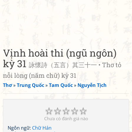
Vịnh hoài thi (ngũ ngôn)
kỳ 31
詠懷詩（五言）其三十一 • Thơ tỏ
nỗi lòng (năm chữ) kỳ 31
Thơ
»
Trung Quốc
»
Tam Quốc
»
Nguyễn Tịch
☆
☆
☆
☆
☆
Chưa có đánh giá nào
Ngôn ngữ:
Chữ Hán