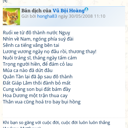
[
1
]
Bản dịch của
Vũ Bội Hoàng
Gửi bởi
hongha83
ngày 30/05/2008 11:10
Ruổi xe từ đô thành nước Nguỵ
Nhìn về Nam, ngóng phía suý đài
Sênh ca tiếng vẳng bên tai
Lương vương ngày nọ đâu rồi, thương thay!
Nuôi tráng sĩ, tháng ngày tấm cám
Trọng người hiền, để đám cỏ lau
Múa ca nào đã dứt đâu
Quân Tần lại đã ập sau đô thành
Đất Giáp Lâm thôi đành bỏ mất
Cung vàng son bụi đất bám đầy
Hoa Dương một trận thua cay
Thân vua cũng hoá tro bay bụi hồng
Khi bạn so găng với cuộc đời, cuộc đời luôn luôn thắng