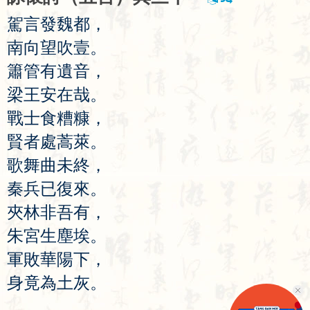
駕
言
發
魏
都
，
南
向
望
吹
壹
。
簫
管
有
遺
音
，
梁
王
安
在
哉
。
戰
士
食
糟
糠
，
賢
者
處
蒿
萊
。
歌
舞
曲
未
終
，
秦
兵
已
復
來
。
夾
林
非
吾
有
，
朱
宮
生
塵
埃
。
軍
敗
華
陽
下
，
身
竟
為
土
灰
。