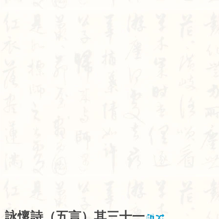
詠
懷
詩
（
五
言
）
其
三
十
一