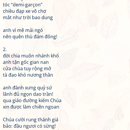
tóc “demi-garçon”
chiều đạp xe vô chợ
mắt như trời bao dung
anh vì mê mải ngó
nên quên thù đám đông!
2.
đời chia muôn nhánh khổ
anh tận gốc gian nan
cửa chùa tuy rộng mở
tà đạo khó nương thân
anh đành xưng quỷ sứ
lãnh đủ ngọn dao trần!
qua giáo đường kiếm Chúa
xin được làm chiên ngoan
Chúa cười rung thánh giá
bảo: đầu ngươi có sừng!