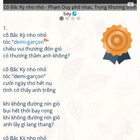
Cô Bắc Kỳ nho nhỏ - Phạm Duy phổ nhạc, Trọng Khương trình
bày
1.
cô Bắc Kỳ nho nhỏ
tóc “
demi-garçon
”
chiều vui thương đón gió
có thương thầm anh không?
cô Bắc Kỳ nho nhỏ
tóc “demi-garçon”
cười ngày thơ hết nụ
tình cờ thấy anh trông
khi không đường nín gió
bụi hết thời bay rong
khi không đường nín gió
anh lấy gì lang thang?
cô Bắc Kỳ nho nhỏ