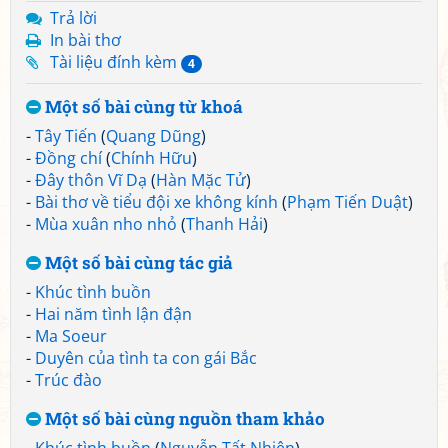
Trả lời
In bài thơ
Tài liệu đính kèm
4
Một số bài cùng từ khoá
-
Tây Tiến
(
Quang Dũng
)
-
Đồng chí
(
Chính Hữu
)
-
Đây thôn Vĩ Dạ
(
Hàn Mặc Tử
)
-
Bài thơ về tiểu đội xe không kính
(
Phạm Tiến Duật
)
-
Mùa xuân nho nhỏ
(
Thanh Hải
)
Một số bài cùng tác giả
-
Khúc tình buồn
-
Hai năm tình lận đận
-
Ma Soeur
-
Duyên của tình ta con gái Bắc
-
Trúc đào
Một số bài cùng nguồn tham khảo