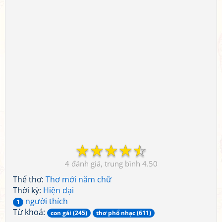
☆
☆
☆
☆
☆
4
4.50
Thể thơ:
Thơ mới năm chữ
Thời kỳ:
Hiện đại
người thích
1
Từ khoá:
con gái (245)
thơ phổ nhạc (611)