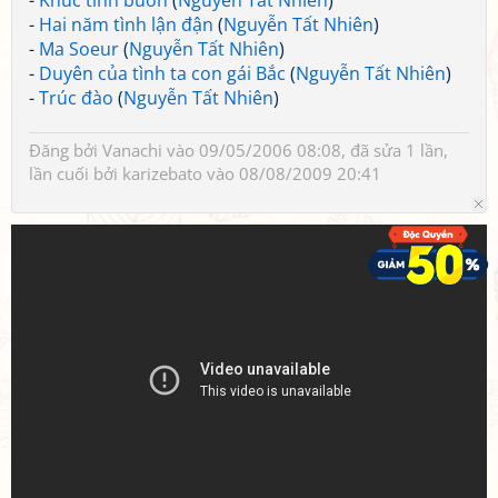
-
Khúc tình buồn
(
Nguyễn Tất Nhiên
)
-
Hai năm tình lận đận
(
Nguyễn Tất Nhiên
)
-
Ma Soeur
(
Nguyễn Tất Nhiên
)
-
Duyên của tình ta con gái Bắc
(
Nguyễn Tất Nhiên
)
-
Trúc đào
(
Nguyễn Tất Nhiên
)
Đăng bởi
Vanachi
vào 09/05/2006 08:08, đã sửa 1 lần,
lần cuối bởi
karizebato
vào 08/08/2009 20:41