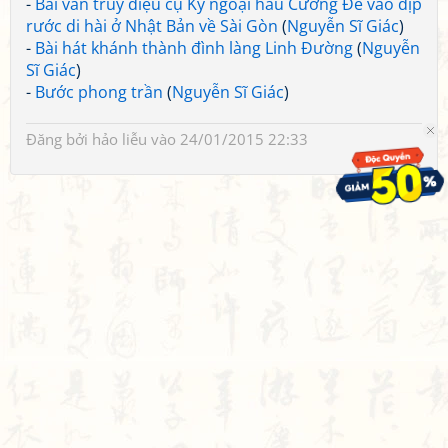
-
Bài văn truy điệu cụ Kỳ ngoại hầu Cường Để vào dịp
rước di hài ở Nhật Bản về Sài Gòn
(
Nguyễn Sĩ Giác
)
-
Bài hát khánh thành đình làng Linh Đường
(
Nguyễn
Sĩ Giác
)
-
Bước phong trần
(
Nguyễn Sĩ Giác
)
Đăng bởi
hảo liễu
vào 24/01/2015 22:33