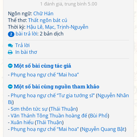
1
5.00
Ngôn ngữ:
Chữ Hán
Thể thơ:
Thất ngôn bát cú
Thời kỳ:
Hậu Lê, Mạc, Trịnh-Nguyễn
bài trả lời
: 2 bản dịch
2
Trả lời
In bài thơ
Một số bài cùng tác giả
-
Phụng hoạ ngự chế “Mai hoa”
Một số bài cùng nguồn tham khảo
-
Phụng hoạ ngự chế “Tư gia tướng sĩ”
(
Nguyễn Nhân
Bị
)
-
Sơn thôn tức sự
(
Thái Thuận
)
-
Vãn Thánh Tông Thuần hoàng đế
(
Bùi Phổ
)
-
Xuân hiểu
(
Thái Thuận
)
-
Phụng hoạ ngự chế “Mai hoa”
(
Nguyễn Quang Bật
)