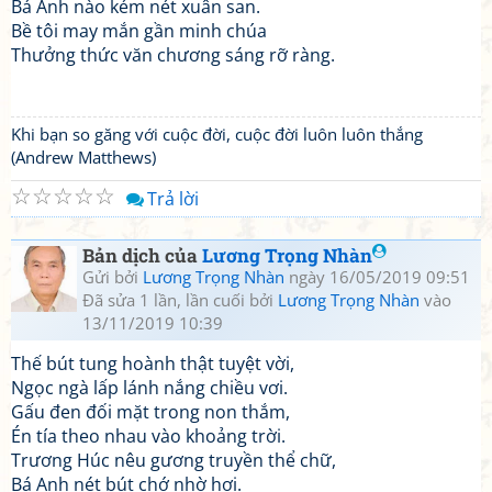
Bá Anh nào kém nét xuân san.
Bề tôi may mắn gần minh chúa
Thưởng thức văn chương sáng rỡ ràng.
Khi bạn so găng với cuộc đời, cuộc đời luôn luôn thắng
(Andrew Matthews)
☆
☆
☆
☆
☆
Trả lời
Bản dịch của
Lương Trọng Nhàn
Gửi bởi
Lương Trọng Nhàn
ngày 16/05/2019 09:51
Đã sửa 1 lần, lần cuối bởi
Lương Trọng Nhàn
vào
13/11/2019 10:39
Thế bút tung hoành thật tuyệt vời,
Ngọc ngà lấp lánh nắng chiều vơi.
Gấu đen đối mặt trong non thắm,
Én tía theo nhau vào khoảng trời.
Trương Húc nêu gương truyền thể chữ,
Bá Anh nét bút chớ nhờ hơi.