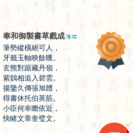
奉
和
御
製
書
草
戲
成
筆
勢
縱
橫
絕
可
人
，
牙
籤
玉
軸
映
餘
曛
。
玄
熊
對
踞
藏
丹
嶺
，
紫
鷃
相
追
入
碧
雲
。
揚
鑒
久
傳
張
旭
體
，
得
書
休
托
伯
英
筋
。
小
臣
何
幸
瞻
依
近
，
快
睹
文
章
奎
璧
文
。