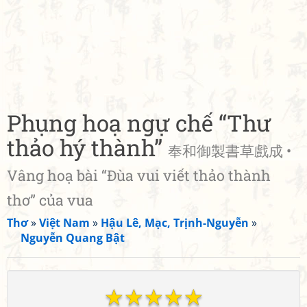
Phụng hoạ ngự chế “Thư
thảo hý thành”
奉和御製書草戲成 •
Vâng hoạ bài “Đùa vui viết thảo thành
thơ” của vua
Thơ
»
Việt Nam
»
Hậu Lê, Mạc, Trịnh-Nguyễn
»
Nguyễn Quang Bật
☆
☆
☆
☆
☆