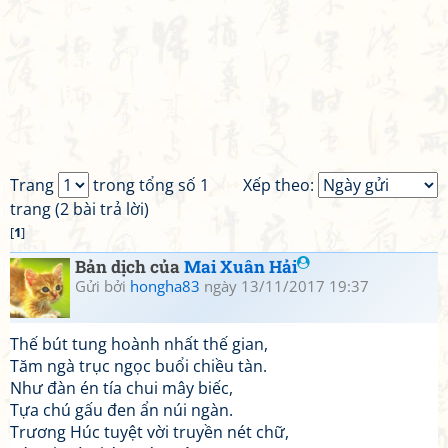
Trang
trong tổng số 1
Xếp theo:
trang (2 bài trả lời)
[
1
]
Bản dịch của
Mai Xuân Hải
Gửi bởi
hongha83
ngày 13/11/2017 19:37
Thế bút tung hoành nhất thế gian,
Tăm ngà trục ngọc buổi chiều tàn.
Như đàn én tía chui mây biếc,
Tựa chú gấu đen ẩn núi ngàn.
Trương Húc tuyệt vời truyền nét chữ,