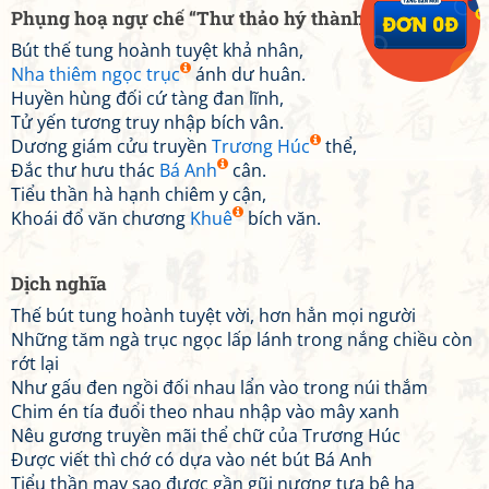
Phụng hoạ ngự chế “Thư thảo hý thành”
Bút thế tung hoành tuyệt khả nhân,
Nha thiêm ngọc trục
ánh dư huân.
Huyền hùng đối cứ tàng đan lĩnh,
Tử yến tương truy nhập bích vân.
Dương giám cửu truyền
Trương Húc
thể,
Đắc thư hưu thác
Bá Anh
cân.
Tiểu thần hà hạnh chiêm y cận,
Khoái đổ văn chương
Khuê
bích văn.
Dịch nghĩa
Thế bút tung hoành tuyệt vời, hơn hẳn mọi người
Những tăm ngà trục ngọc lấp lánh trong nắng chiều còn
rớt lại
Như gấu đen ngồi đối nhau lẩn vào trong núi thắm
Chim én tía đuổi theo nhau nhập vào mây xanh
Nêu gương truyền mãi thể chữ của Trương Húc
Được viết thì chớ có dựa vào nét bút Bá Anh
Tiểu thần may sao được gần gũi nương tựa bệ hạ