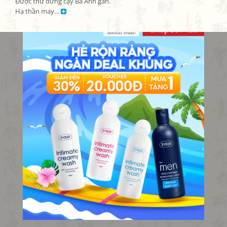
Được thư đừng cậy Bá Anh gần.

Hạ thần may… 