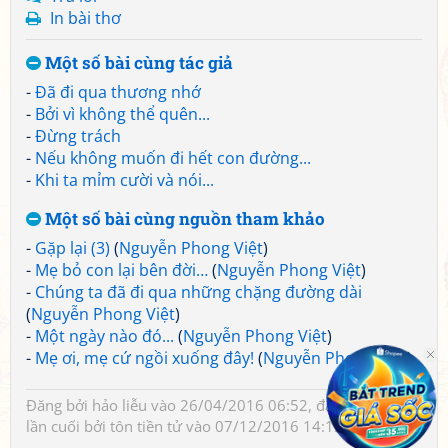
In bài thơ
Một số bài cùng tác giả
-
Đã đi qua thương nhớ
-
Bởi vì không thể quên...
-
Đừng trách
-
Nếu không muốn đi hết con đường...
-
Khi ta mỉm cười và nói...
Một số bài cùng nguồn tham khảo
-
Gặp lại (3)
(
Nguyễn Phong Việt
)
-
Mẹ bỏ con lại bên đời…
(
Nguyễn Phong Việt
)
-
Chúng ta đã đi qua những chặng đường dài
(
Nguyễn Phong Việt
)
-
Một ngày nào đó...
(
Nguyễn Phong Việt
)
-
Mẹ ơi, mẹ cứ ngồi xuống đây!
(
Nguyễn Phong Việt
)
Đăng bởi
hảo liễu
vào 26/04/2016 06:52, đã sửa 1 lần,
lần cuối bởi
tôn tiền tử
vào 07/12/2016 14:13