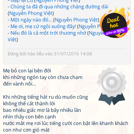
-
Gặp lại (3)
(
Nguyễn Phong Việt
)
-
Chúng ta đã đi qua những chặng đường dài
(
Nguyễn Phong Việt
)
-
Một ngày nào đó...
(
Nguyễn Phong Việt
)
-
Mẹ ơi, mẹ cứ ngồi xuống đây!
(
Nguyễn Phong Việt
)
-
Nếu đó là cả một trời thương nhớ
(
Nguyễn Phong
Việt
)
Đăng bởi
hảo liễu
vào 31/07/2016 14:08
Mẹ bỏ con lại bên đời
khi những ngón tay còn chưa chạm
đến vành nôi…
Khi những tiếng hát ru dù muốn cũng
không thể cất thành lời
bao nhiêu giấc mơ là bấy nhiêu lần
nhìn thấy con bên cạnh
nước mắt mẹ rơi lúc tiếng cười con bật lên khanh khách
con như cơn gió mát