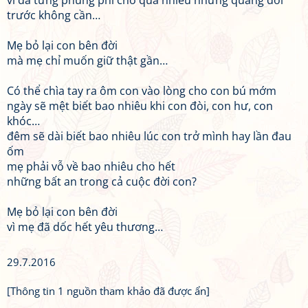
vì đã từng phung phí cho quá nhiều những quãng đời
trước không cần…
Mẹ bỏ lại con bên đời
mà mẹ chỉ muốn giữ thật gần…
Có thể chìa tay ra ôm con vào lòng cho con bú mớm
ngày sẽ mệt biết bao nhiêu khi con đòi, con hư, con
khóc…
đêm sẽ dài biết bao nhiêu lúc con trở mình hay lần đau
ốm
mẹ phải vỗ về bao nhiêu cho hết
những bất an trong cả cuộc đời con?
Mẹ bỏ lại con bên đời
vì mẹ đã dốc hết yêu thương…
29.7.2016
[Thông tin 1 nguồn tham khảo đã được ẩn]