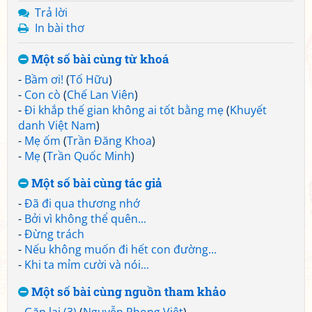
Trả lời
In bài thơ
Một số bài cùng từ khoá
-
Bầm ơi!
(
Tố Hữu
)
-
Con cò
(
Chế Lan Viên
)
-
Đi khắp thế gian không ai tốt bằng mẹ
(
Khuyết
danh Việt Nam
)
-
Mẹ ốm
(
Trần Đăng Khoa
)
-
Mẹ
(
Trần Quốc Minh
)
Một số bài cùng tác giả
-
Đã đi qua thương nhớ
-
Bởi vì không thể quên...
-
Đừng trách
-
Nếu không muốn đi hết con đường...
-
Khi ta mỉm cười và nói...
Một số bài cùng nguồn tham khảo