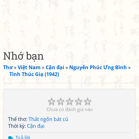
Nhớ bạn
Thơ
»
Việt Nam
»
Cận đại
»
Nguyễn Phúc Ưng Bình
»
Tình Thúc Giạ (1942)
☆
☆
☆
☆
☆
Chưa có đánh giá nào
Thể thơ:
Thất ngôn bát cú
Thời kỳ:
Cận đại
Trả lời