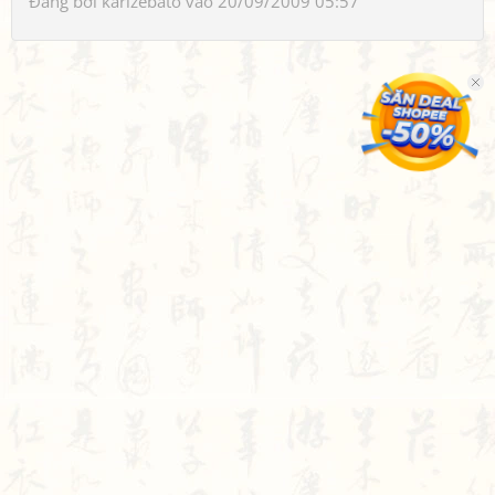
Đăng bởi
karizebato
vào 20/09/2009 05:57