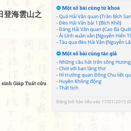
Một số bài cùng từ khoá
日
登
海
雲
山
之
-
Quá Hải Vân quan
(
Trần Bích Sa
-
Đèo Hải Vân bài 1
(
Bích Khê
)
-
Đăng Hải Vân quan
(
Cao Bá Quá
-
Ải Lĩnh xuân vân
(
Nguyễn Hiển T
-
Tàu qua đèo Hải Vân
(
Nguyễn L
Một số bài cùng tác giả
-
Những câu hát trên sông Hương
-
Chơi với bạn làng thơ
-
Hí trường quan Đông Chu liệt qu
-
Huyền Không động
 sinh Giáp Tuất cửu
-
Thất tịch
Đăng bởi
hảo liễu
vào 17/01/2015 0