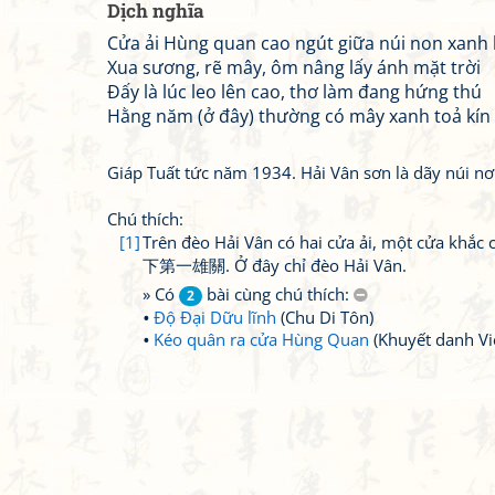
Dịch nghĩa
Cửa ải Hùng quan cao ngút giữa núi non xanh 
Xua sương, rẽ mây, ôm nâng lấy ánh mặt trời
Đấy là lúc leo lên cao, thơ làm đang hứng thú
Hằng năm (ở đây) thường có mây xanh toả kín
Giáp Tuất tức năm 1934. Hải Vân sơn là dãy núi nơ
Chú thích:
[1]
Trên đèo Hải Vân có hai cửa ải, một cửa khắ
下第一雄關. Ở đây chỉ đèo Hải Vân.
» Có
bài cùng chú thích:
2
Độ Đại Dữu lĩnh
(Chu Di Tôn)
Kéo quân ra cửa Hùng Quan
(Khuyết danh Vi