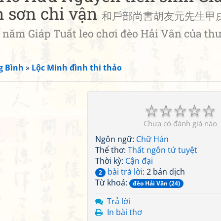
n sơn chi vận
和戶部尚書胡友元先生甲
ăm Giáp Tuất leo chơi đèo Hải Vân của th
g Bình
»
Lộc Minh đình thi thảo
☆
☆
☆
☆
☆
Chưa có đánh giá nào
Ngôn ngữ:
Chữ Hán
Thể thơ:
Thất ngôn tứ tuyệt
Thời kỳ:
Cận đại
bài trả lời
: 2 bản dịch
2
Từ khoá:
đèo Hải Vân (24)
Trả lời
In bài thơ