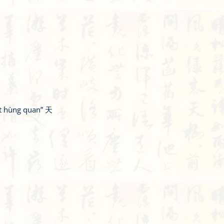
ất hùng quan” 天