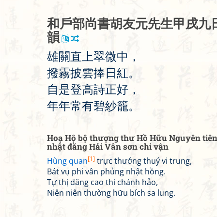
和
戶
部
尚
書
胡
友
元
先
生
甲
戌
九
韻
雄
關
直
上
翠
微
中
，
撥
霧
披
雲
捧
日
紅
。
自
是
登
高
詩
正
好
，
年
年
常
有
碧
紗
籠
。
Hoạ Hộ bộ thượng thư Hồ Hữu Nguyên tiên
nhật đăng Hải Vân sơn chi vận
[1]
Hùng quan
trực thướng thuý vi trung,
Bát vụ phi vân phủng nhật hồng.
Tự thị đăng cao thi chánh hảo,
Niên niên thường hữu bích sa lung.