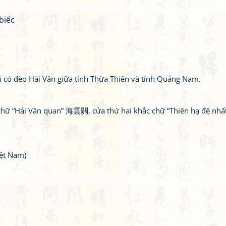
biếc
i có đèo Hải Vân giữa tỉnh Thừa Thiên và tỉnh Quảng Nam.
c chữ “Hải Vân quan” 海雲關, cửa thứ hai khắc chữ “Thiên hạ đệ nh
ệt Nam)