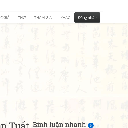
C GIẢ
THƠ
THAM GIA
KHÁC
Đăng nhập
áp Tuất
Bình luận nhanh
0