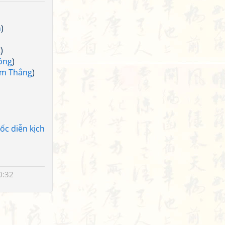
n
)
t
)
ông
)
ãm Thắng
)
ốc diễn kịch
0:32