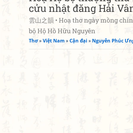
cửu nhật đăng Hải Vâ
雲山之韻 • Hoạ thơ ngày mồng chín n
bộ Hộ Hồ Hữu Nguyên
Thơ
»
Việt Nam
»
Cận đại
»
Nguyễn Phúc Ưn