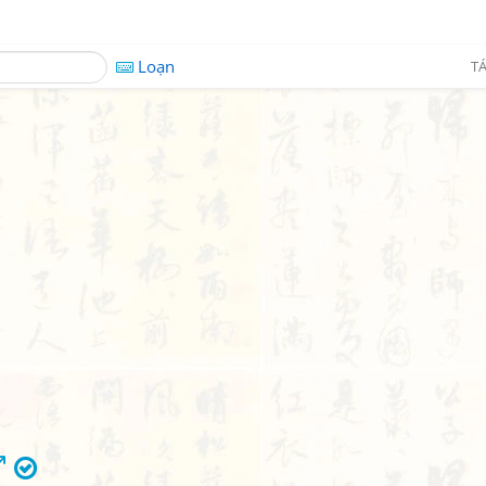
Loạn
TÁ