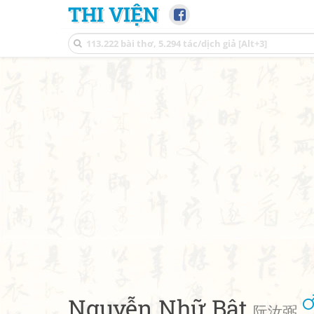
THI VIỆN
Nguyễn Nhữ Bật
阮汝弼