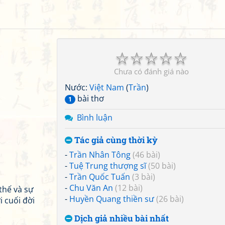
☆
☆
☆
☆
☆
Chưa có đánh giá nào
Nước:
Việt Nam
(
Trần
)
bài thơ
1
Bình luận
Tác giả cùng thời kỳ
-
Trần Nhân Tông
(46 bài)
-
Tuệ Trung thượng sĩ
(50 bài)
-
Trần Quốc Tuấn
(3 bài)
-
Chu Văn An
(12 bài)
thế và sự
-
Huyền Quang thiền sư
(26 bài)
i cuối đời
Dịch giả nhiều bài nhất