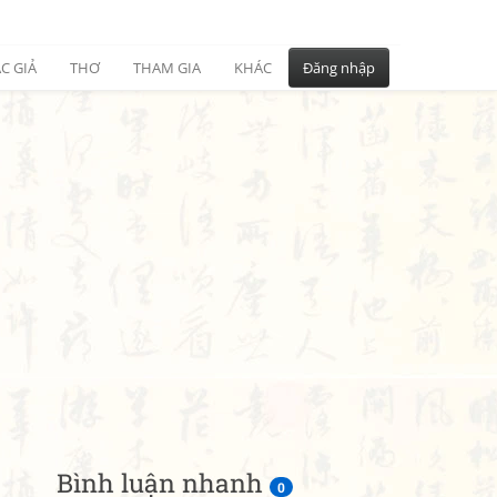
C GIẢ
THƠ
THAM GIA
KHÁC
Đăng nhập
Bình luận nhanh
0