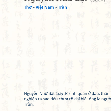
Thơ
»
Việt Nam
»
Trần
Nguyễn Nhữ Bật 阮汝弼 sinh quán ở đâu, thân 
nghiệp ra sao đều chưa rõ chỉ biết ông là ngườ
Trần.