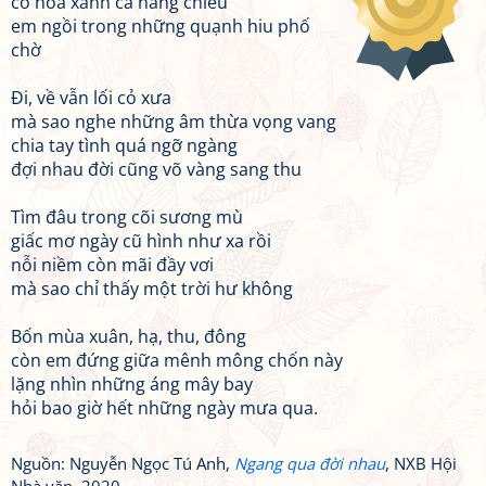
cỏ hoa xanh cả nắng chiều
em ngồi trong những quạnh hiu phố
chờ
Đi, về vẫn lối cỏ xưa
mà sao nghe những âm thừa vọng vang
chia tay tình quá ngỡ ngàng
đợi nhau đời cũng võ vàng sang thu
Tìm đâu trong cõi sương mù
giấc mơ ngày cũ hình như xa rồi
nỗi niềm còn mãi đầy vơi
mà sao chỉ thấy một trời hư không
Bốn mùa xuân, hạ, thu, đông
còn em đứng giữa mênh mông chốn này
lặng nhìn những áng mây bay
hỏi bao giờ hết những ngày mưa qua.
Nguồn: Nguyễn Ngọc Tú Anh,
Ngang qua đời nhau
, NXB Hội