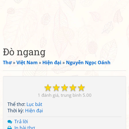
Đò ngang
Thơ
»
Việt Nam
»
Hiện đại
»
Nguyễn Ngọc Oánh
☆
☆
☆
☆
☆
1
5.00
Thể thơ:
Lục bát
Thời kỳ:
Hiện đại
Trả lời
In bài thơ