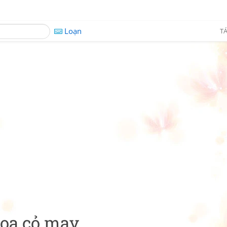
Loạn
TÁ
hoa cỏ may