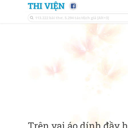
THI VIỆN
Trên vai áo dính đầy 