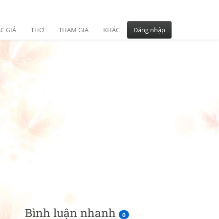
C GIẢ
THƠ
THAM GIA
KHÁC
Đăng nhập
Bình luận nhanh
0