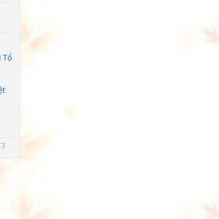
i Tổ
ệt
73