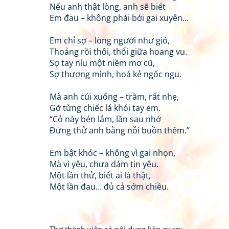
Nếu anh thật lòng, anh sẽ biết
Em đau – không phải bởi gai xuyên…
Em chỉ sợ – lòng người như gió,
Thoảng rồi thôi, thổi giữa hoang vu.
Sợ tay níu một niềm mơ cũ,
Sợ thương mình, hoá kẻ ngốc ngu.
Mà anh cúi xuống – trầm, rất nhẹ,
Gỡ từng chiếc lá khỏi tay em.
“Cỏ này bén lắm, lần sau nhớ
Đừng thử anh bằng nỗi buồn thêm.”
Em bật khóc – không vì gai nhọn,
Mà vì yêu, chưa dám tin yêu.
Một lần thử, biết ai là thật,
Một lần đau… đủ cả sớm chiều.