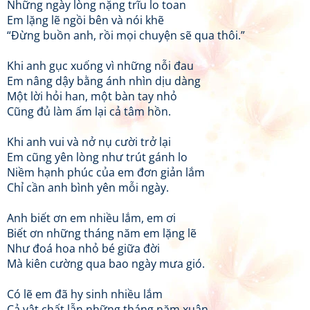
Những ngày lòng nặng trĩu lo toan
Em lặng lẽ ngồi bên và nói khẽ
“Đừng buồn anh, rồi mọi chuyện sẽ qua thôi.”
Khi anh gục xuống vì những nỗi đau
Em nâng dậy bằng ánh nhìn dịu dàng
Một lời hỏi han, một bàn tay nhỏ
Cũng đủ làm ấm lại cả tâm hồn.
Khi anh vui và nở nụ cười trở lại
Em cũng yên lòng như trút gánh lo
Niềm hạnh phúc của em đơn giản lắm
Chỉ cần anh bình yên mỗi ngày.
Anh biết ơn em nhiều lắm, em ơi
Biết ơn những tháng năm em lặng lẽ
Như đoá hoa nhỏ bé giữa đời
Mà kiên cường qua bao ngày mưa gió.
Có lẽ em đã hy sinh nhiều lắm
Cả vật chất lẫn những tháng năm xuân