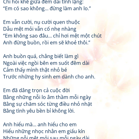
Chỉ hỏi khẽ giữa đêm dài tĩnh lặng:
“Em có sao không… đừng làm anh lo.”
Em vẫn cười, nụ cười quen thuộc
Dẫu mệt mỏi vẫn cố nhẹ nhàng
“Em không sao đâu… chỉ hơi mệt một chút
Anh đừng buồn, rồi em sẽ khoẻ thôi.”
Anh buồn quá, chẳng biết làm gì
Ngoài việc ngồi bên em suốt đêm dài
Cảm thấy mình thật nhỏ bé
Trước những hy sinh em dành cho anh.
Em đã dâng trọn cả cuộc đời
Bằng những nỗi lo âm thầm mỗi ngày
Bằng sự chăm sóc từng điều nhỏ nhặt
Bằng tình yêu bền bỉ không lời.
Anh hiểu mà… anh hiểu cho em
Hiểu những nhọc nhằn em giấu kín
Những nỗi mệt mỏi sau mỗi ngày dài