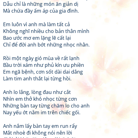
Dẫu chỉ là những món ăn giản dị
Mà chứa đầy ấm áp của gia đình.
Em luôn vì anh mà làm tất cả
Không nghĩ nhiều cho bản thân mình
Bao ước mơ em lặng lẽ cất lại
Chỉ để đời anh bớt những nhọc nhằn.
Rồi một ngày gió mùa về rất lạnh
Bầu trời xám như phủ kín ưu phiền
Em ngã bệnh, cơn sốt dài dai dẳng
Làm tim anh thắt lại từng hồi.
Anh lo lắng, lòng đau như cắt
Nhìn em thở khó nhọc từng cơn
Những bàn tay từng chăm lo cho anh
Nay yếu ớt nằm im trên chiếc gối.
Anh nắm lấy bàn tay em run rẩy
Mắt nhoè đi không nói nên lời