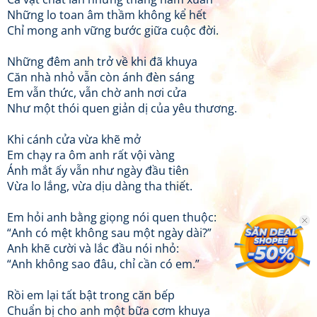
Những lo toan âm thầm không kể hết
Chỉ mong anh vững bước giữa cuộc đời.
Những đêm anh trở về khi đã khuya
Căn nhà nhỏ vẫn còn ánh đèn sáng
Em vẫn thức, vẫn chờ anh nơi cửa
Như một thói quen giản dị của yêu thương.
Khi cánh cửa vừa khẽ mở
Em chạy ra ôm anh rất vội vàng
Ánh mắt ấy vẫn như ngày đầu tiên
Vừa lo lắng, vừa dịu dàng tha thiết.
Em hỏi anh bằng giọng nói quen thuộc:
“Anh có mệt không sau một ngày dài?”
Anh khẽ cười và lắc đầu nói nhỏ:
“Anh không sao đâu, chỉ cần có em.”
Rồi em lại tất bật trong căn bếp
Chuẩn bị cho anh một bữa cơm khuya