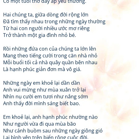
Có một tuổi thơ đầy ắp yêu thương.
Hai chúng ta, giữa dòng đời rộng lớn
Đã tìm thấy nhau trong những ngày thường
Từ hai con người nhiều ước mơ riêng
Trở thành một gia đình nhỏ bé.
Rồi những đứa con của chúng ta lớn lên
Mang theo tiếng cười trong căn nhà nhỏ
Mỗi buổi tối cả nhà quây quần bên nhau
Là hạnh phúc giản đơn mà vô giá.
Những ngày em khoẻ lại dần dần
Anh vui mừng như mùa xuân trở lại
Nhìn nụ cười em tươi như nắng sớm
Anh thấy đời mình sáng biết bao.
Em khoẻ lại, anh hạnh phúc nhường nào
Như người vừa đi qua mùa bão
Như cánh buồm sau những ngày giông gió
Lại bình yên trên biển rộng cuộc đời.