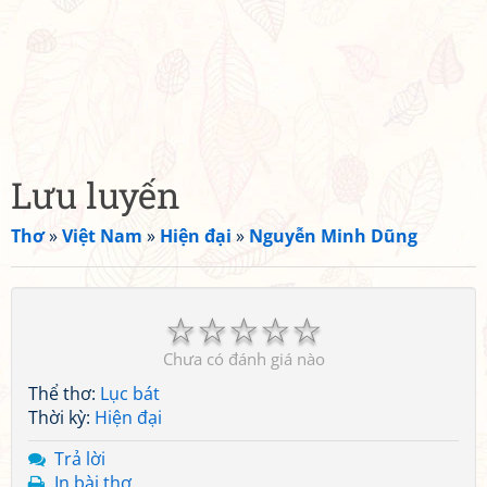
Lưu luyến
Thơ
»
Việt Nam
»
Hiện đại
»
Nguyễn Minh Dũng
☆
☆
☆
☆
☆
Chưa có đánh giá nào
Thể thơ:
Lục bát
Thời kỳ:
Hiện đại
Trả lời
In bài thơ