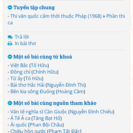
Tuyển tập chung
-
Thi văn quốc cấm thời thuộc Pháp (1968)
»
Phần thi
ca
Trả lời
In bài thơ
Một số bài cùng từ khoá
-
Việt Bắc
(
Tố Hữu
)
-
Đồng chí
(
Chính Hữu
)
-
Từ ấy
(
Tố Hữu
)
-
Bài thơ Hắc Hải
(
Nguyễn Đình Thi
)
-
Bên kia sông Đuống
(
Hoàng Cầm
)
Một số bài cùng nguồn tham khảo
-
Văn tế nghĩa sĩ Cần Giuộc
(
Nguyễn Đình Chiểu
)
-
Á Tế Á ca
(
Tăng Bạt Hổ
)
-
Ái quốc
(
Phan Bội Châu
)
-
Chiêu hồn nước
(
Phạm Tất Đắc
)