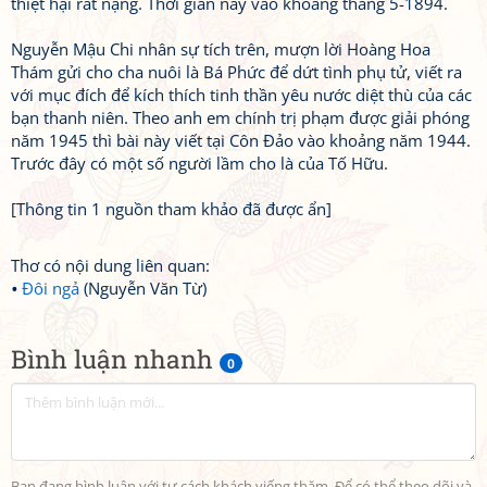
thiệt hại rất nặng. Thời gian này vào khoảng tháng 5-1894.
Nguyễn Mậu Chi nhân sự tích trên, mượn lời Hoàng Hoa
Thám gửi cho cha nuôi là Bá Phức để dứt tình phụ tử, viết ra
với mục đích để kích thích tinh thần yêu nước diệt thù của các
bạn thanh niên. Theo anh em chính trị phạm được giải phóng
năm 1945 thì bài này viết tại Côn Đảo vào khoảng năm 1944.
Trước đây có một số người lầm cho là của Tố Hữu.
[Thông tin 1 nguồn tham khảo đã được ẩn]
Thơ có nội dung liên quan:
Đôi ngả
(Nguyễn Văn Từ)
Bình luận nhanh
0
Bạn đang bình luận với tư cách khách viếng thăm. Để có thể theo dõi và