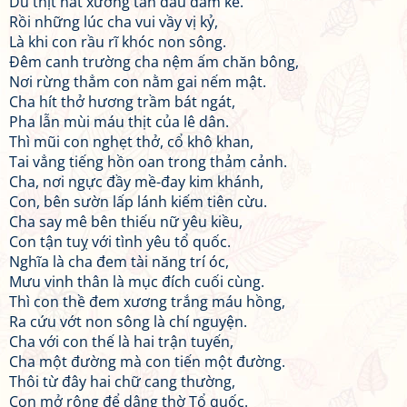
Dù thịt nát xương tan đâu dám kể.
Rồi những lúc cha vui vầy vị kỷ,
Là khi con rầu rĩ khóc non sông.
Đêm canh trường cha nệm ấm chăn bông,
Nơi rừng thẳm con nằm gai nếm mật.
Cha hít thở hương trầm bát ngát,
Pha lẫn mùi máu thịt của lê dân.
Thì mũi con nghẹt thở, cổ khô khan,
Tai vẳng tiếng hồn oan trong thảm cảnh.
Cha, nơi ngực đầy mề-đay kim khánh,
Con, bên sườn lấp lánh kiếm tiên cừu.
Cha say mê bên thiếu nữ yêu kiều,
Con tận tuỵ với tình yêu tổ quốc.
Nghĩa là cha đem tài năng trí óc,
Mưu vinh thân là mục đích cuối cùng.
Thì con thề đem xương trắng máu hồng,
Ra cứu vớt non sông là chí nguyện.
Cha với con thế là hai trận tuyến,
Cha một đường mà con tiến một đường.
Thôi từ đây hai chữ cang thường,
Con mở rộng để dâng thờ Tổ quốc.