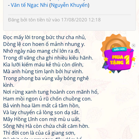
-
Văn tế Ngạc Nhi
(
Nguyễn Khuyến
)
Đăng bởi
tôn tiền tử
vào 17/08/2020 12:18
Đọc mấy lời trong bức thư cha nhủ,
Dòng lệ con hoen ố mảnh nhung y.
Nhớ ngày nào mang chí lớn ra đi,
Trong dĩ vãng cha ghi nhiều kiêu hãnh.
Kìa lưỡi kiếm máu kẻ thù còn dính,
Mà anh hùng tim lạnh bởi hư vinh.
Trong phong ba vùng vẫy bóng nghê
kình.
Nơi rừng xanh tung hoành con mãnh hổ,
Ham mồi ngon ủ rũ chốn chuồng con.
Bả vinh hoa làm mất cả tâm hồn,
Và lay chuyển cả lòng son dạ sắt.
Mây Hồng Lĩnh con mịt mù u uất,
Sông Nhị Hà còn chứa chất căm hờn.
Thì đời con là của cả giang sơn,