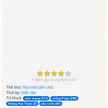
☆
☆
☆
☆
☆
1
4.00
Thể thơ:
Thơ mới tám chữ
Thời kỳ:
Hiện đại
Từ khoá:
cách mạng (213)
chống Pháp (206)
Hoàng Hoa Thám (8)
yêu nước (66)