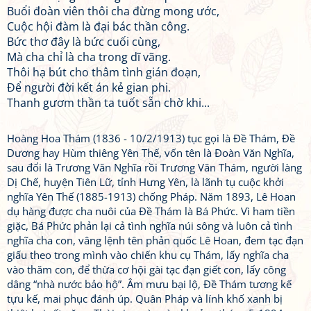
Buổi đoàn viên thôi cha đừng mong ước,
Cuộc hội đàm là đại bác thần công.
Bức thơ đây là bức cuối cùng,
Mà cha chỉ là cha trong dĩ vãng.
Thôi hạ bút cho thâm tình gián đoạn,
Để người đời kết án kẻ gian phi.
Thanh gươm thần ta tuốt sẵn chờ khi...
Hoàng Hoa Thám (1836 - 10/2/1913) tục gọi là Đề Thám, Đề
Dương hay Hùm thiêng Yên Thế, vốn tên là Đoàn Văn Nghĩa,
sau đổi là Trương Văn Nghĩa rồi Trương Văn Thám, người làng
Dị Chế, huyện Tiên Lữ, tỉnh Hưng Yên, là lãnh tụ cuộc khởi
nghĩa Yên Thế (1885-1913) chống Pháp. Năm 1893, Lê Hoan
dụ hàng được cha nuôi của Đề Thám là Bá Phức. Vì ham tiền
giặc, Bá Phức phản lại cả tình nghĩa núi sông và luôn cả tình
nghĩa cha con, vâng lệnh tên phản quốc Lê Hoan, đem tạc đạn
giấu theo trong mình vào chiến khu cụ Thám, lấy nghĩa cha
vào thăm con, để thừa cơ hội gài tạc đạn giết con, lấy công
dâng “nhà nước bảo hộ”. Âm mưu bại lộ, Đề Thám tương kế
tựu kế, mai phục đánh úp. Quân Pháp và lính khố xanh bị