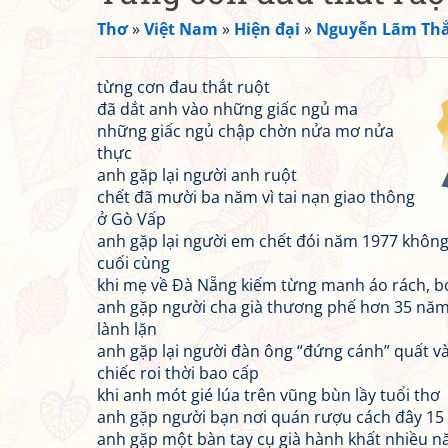
Thơ
»
Việt Nam
»
Hiện đại
»
Nguyễn Lãm Th
từng cơn đau thắt ruột
đã dắt anh vào những giấc ngủ ma
những giấc ngủ chập chờn nửa mơ nửa
thực
anh gặp lại người anh ruột
chết đã mười ba năm vì tai nạn giao thông
ở Gò Vấp
anh gặp lại người em chết đói năm 1977 khôn
cuối cùng
khi mẹ về Đà Nẵng kiếm từng manh áo rách, b
anh gặp người cha già thương phế hơn 35 năm 
lành lặn
anh gặp lại người đàn ông “đứng cánh” quất và
chiếc roi thời bao cấp
khi anh mót gié lúa trên vũng bùn lầy tuổi thơ
anh gặp người bạn nơi quán rượu cách đây 1
anh gặp một bàn tay cụ già hành khất nhiều 