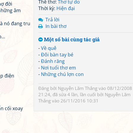
Thể thơ:
Thơ tự do
hợ đời
Thời kỳ:
Hiện đại
 những âm
Trả lời
à nó đang tru
In bài thơ
ắp…
Một số bài cùng tác giả
-
Về quê
-
Đôi bàn tay bé
-
Đánh răng
-
Nơi tuổi thơ em
-
Những chú lợn con
úp điện
Đăng bởi
Nguyễn Lãm Thắng
vào 08/12/2008
21:24, đã sửa 4 lần, lần cuối bởi
Nguyễn Lãm
Thắng
vào 26/11/2016 10:31
n cối xoay