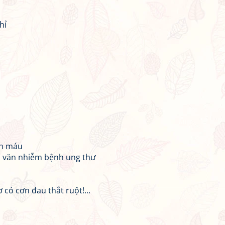
hỉ
ch máu
n văn nhiễm bệnh ung thư
có cơn đau thắt ruột!...