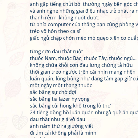
anh gặp tiếng chửi bới thường ngày bên góc c
và anh nghe những giai điệu nhạc trẻ phát ra
thanh rên rĩ không nuốt được
từ phía computer của thằng bạn cùng phòng v
tréo vô hồn theo ca sĩ
giấc ngủ chập chờn méo mó quẹo xiên co qu
từng cơn đau thắt ruột
thuốc Nam, thuốc Bắc, thuốc Tây, thuốc ngủ…
không chữa khỏi cơn đau lưng chừng tả hữu
thời gian treo ngược trên cái nhìn mạng nhện
luẩn quẩn, lùng bùng như đang tắm gặp giờ c
một ngày một thang thuốc
sắc bằng sự chờ đợi
sắc bằng tia lazer hy vọng
sắc bằng củi hong khô trong lò thơ
24 tiếng đồng hồ luẩn quẩn như gà què ăn quẩ
đau thắt như giả vờ đau
anh nằm thừ ra giường viết
đi tìm cái không phải là mình