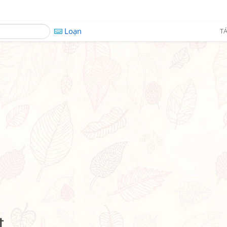
Loạn
TÁ
t