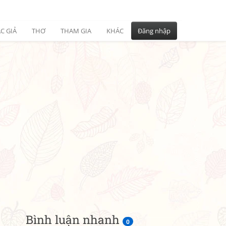
C GIẢ
THƠ
THAM GIA
KHÁC
Đăng nhập
Bình luận nhanh
0