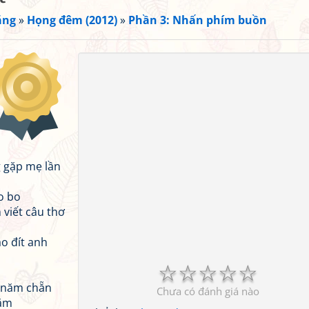
ắng
»
Họng đêm (2012)
»
Phần 3: Nhấn phím buồn
g gặp mẹ lần
o bo
viết câu thơ
o đít anh
☆
☆
☆
☆
☆
5 năm chẵn
Chưa có đánh giá nào
năm