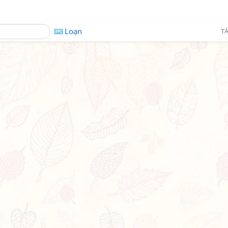
Loạn
TÁ