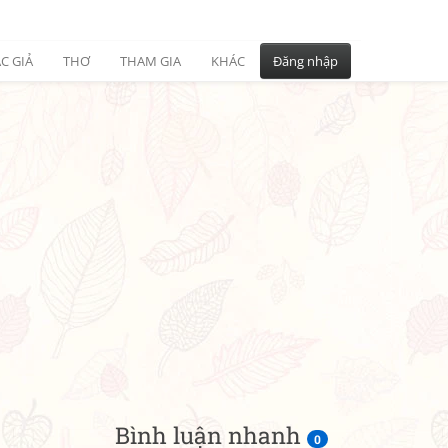
C GIẢ
THƠ
THAM GIA
KHÁC
Đăng nhập
Bình luận nhanh
0