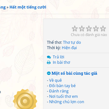
ắng
»
Hất một tiếng cười
☆
☆
☆
☆
☆
Chưa có đánh giá nào
Thể thơ:
Thơ tự do
Thời kỳ:
Hiện đại
Trả lời
In bài thơ
Một số bài cùng tác giả
-
Về quê
-
Đôi bàn tay bé
-
Đánh răng
n
-
Nơi tuổi thơ em
-
Những chú lợn con