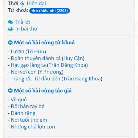
Thời kỳ:
Hiện đại
Từ khoá:
thơ thiếu nhi (2203)
Trả lời
In bài thơ
Một số bài cùng từ khoá
-
Lượm
(
Tố Hữu
)
-
Đoàn thuyền đánh cá
(
Huy Cận
)
-
Hạt gạo làng ta
(
Trần Đăng Khoa
)
-
Nói với con
(
Y Phương
)
-
Trăng ơi... từ đâu đến
(
Trần Đăng Khoa
)
Một số bài cùng tác giả
-
Về quê
-
Đôi bàn tay bé
-
Đánh răng
-
Nơi tuổi thơ em
-
Những chú lợn con