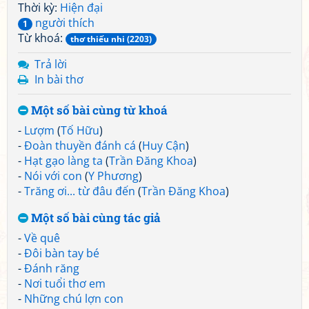
Thời kỳ:
Hiện đại
người thích
1
Từ khoá:
thơ thiếu nhi (2203)
Trả lời
In bài thơ
Một số bài cùng từ khoá
-
Lượm
(
Tố Hữu
)
-
Đoàn thuyền đánh cá
(
Huy Cận
)
-
Hạt gạo làng ta
(
Trần Đăng Khoa
)
-
Nói với con
(
Y Phương
)
-
Trăng ơi... từ đâu đến
(
Trần Đăng Khoa
)
Một số bài cùng tác giả
-
Về quê
-
Đôi bàn tay bé
-
Đánh răng
-
Nơi tuổi thơ em
-
Những chú lợn con