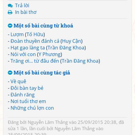
Trả lời
In bài thơ
Một số bài cùng từ khoá
-
Lượm
(
Tố Hữu
)
-
Đoàn thuyền đánh cá
(
Huy Cận
)
-
Hạt gạo làng ta
(
Trần Đăng Khoa
)
-
Nói với con
(
Y Phương
)
-
Trăng ơi... từ đâu đến
(
Trần Đăng Khoa
)
Một số bài cùng tác giả
-
Về quê
-
Đôi bàn tay bé
-
Đánh răng
-
Nơi tuổi thơ em
-
Những chú lợn con
Đăng bởi
Nguyễn Lãm Thắng
vào 25/09/2015 20:38, đã
sửa 1 lần, lần cuối bởi
Nguyễn Lãm Thắng
vào
25/09/2015 20:39