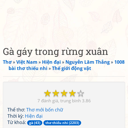
Gà gáy trong rừng xuân
Thơ
»
Việt Nam
»
Hiện đại
»
Nguyễn Lãm Thắng
»
1008
bài thơ thiếu nhi
»
Thế giới động vật
☆
☆
☆
☆
☆
7
3.86
Thể thơ:
Thơ mới bốn chữ
Thời kỳ:
Hiện đại
Từ khoá:
gà (43)
thơ thiếu nhi (2203)