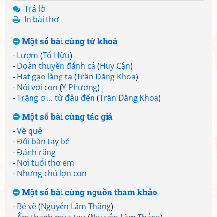
Trả lời
In bài thơ
Một số bài cùng từ khoá
-
Lượm
(
Tố Hữu
)
-
Đoàn thuyền đánh cá
(
Huy Cận
)
-
Hạt gạo làng ta
(
Trần Đăng Khoa
)
-
Nói với con
(
Y Phương
)
-
Trăng ơi... từ đâu đến
(
Trần Đăng Khoa
)
Một số bài cùng tác giả
-
Về quê
-
Đôi bàn tay bé
-
Đánh răng
-
Nơi tuổi thơ em
-
Những chú lợn con
Một số bài cùng nguồn tham khảo
-
Bé vẽ
(
Nguyễn Lãm Thắng
)