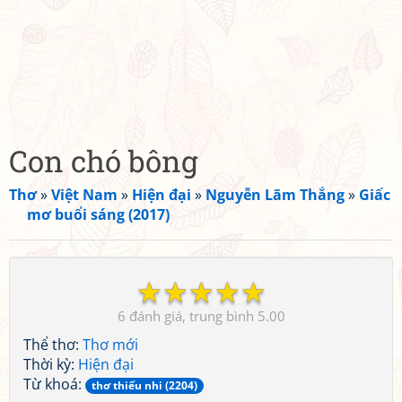
Con chó bông
Thơ
»
Việt Nam
»
Hiện đại
»
Nguyễn Lãm Thắng
»
Giấc
mơ buổi sáng (2017)
☆
☆
☆
☆
☆
6
5.00
Thể thơ:
Thơ mới
Thời kỳ:
Hiện đại
Từ khoá:
thơ thiếu nhi (2204)