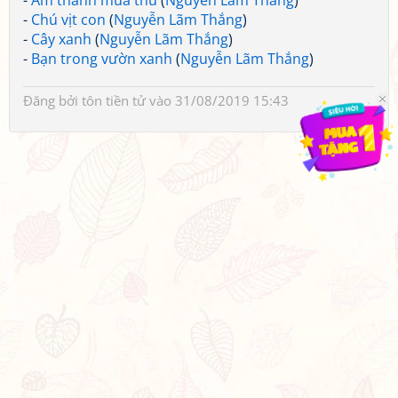
-
Âm thanh mùa thu
(
Nguyễn Lãm Thắng
)
-
Chú vịt con
(
Nguyễn Lãm Thắng
)
-
Cây xanh
(
Nguyễn Lãm Thắng
)
-
Bạn trong vườn xanh
(
Nguyễn Lãm Thắng
)
Đăng bởi
tôn tiền tử
vào 31/08/2019 15:43